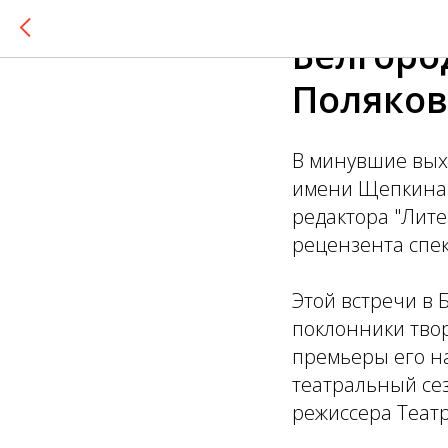
2012-10-29 11:33
Белгоро
Поляков
В минувшие вых
имени Щепкина п
редактора "Лите
рецензента спек
Этой встречи в
поклонники твор
премьеры его н
театральный сез
режиссера Теат