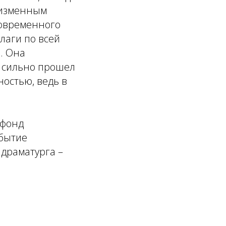
неизменным
современного
лаги по всей
в. Она
е сильно прошел
ностью, ведь в
 фонд
обытие
 драматурга –