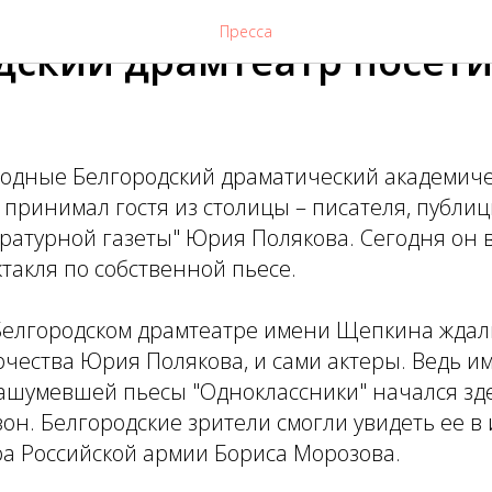
Пресса
дский драмтеатр посет
одные Белгородский драматический академиче
ринимал гостя из столицы – писателя, публиц
ратурной газеты" Юрия Полякова. Сегодня он 
такля по собственной пьесе.
 Белгородском драмтеатре имени Щепкина ждал
чества Юрия Полякова, и сами актеры. Ведь и
ашумевшей пьесы "Одноклассники" начался зде
он. Белгородские зрители смогли увидеть ее 
ра Российской армии Бориса Морозова.