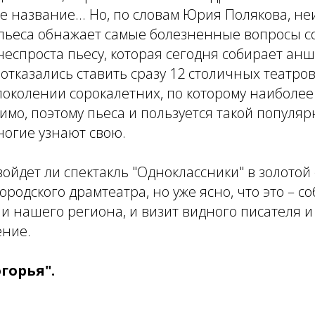
е название... Но, по словам Юрия Полякова, 
– пьеса обнажает самые болезненные вопросы 
неспроста пьесу, которая сегодня собирает анш
 отказались ставить сразу 12 столичных театро
поколении сорокалетних, по которому наиболе
димо, поэтому пьеса и пользуется такой популяр
ногие узнают свою.
войдет ли спектакль "Одноклассники" в золотой
ородского драмтеатра, но уже ясно, что это – с
и нашего региона, и визит видного писателя и
ение.
горья".