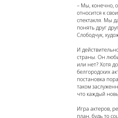
– Мы, конечно, 
относится к сво
спектакля. Мы д
понять друг друг
Слободчук, худо
И действительно
страны. Он люби
или нет? Хотя д
белгородских ак
постановка пора
таком заслуженн
что каждый новы
Игра актеров, р
план, будь то с