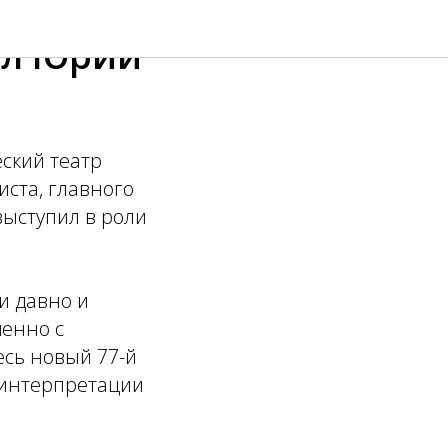
ил Юрий
ский театр
иста, главного
выступил в роли
и давно и
менно с
сь новый 77-й
в интерпретации