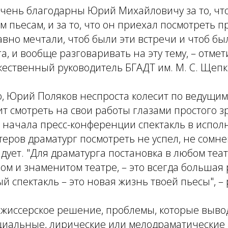
очень благодарны Юрий Михайловичу за то, чт
им пьесам, и за то, что он приехал посмотреть 
авно мечтали, чтоб были эти встречи и чтоб был
а, и вообще разговаривать на эту тему, – отме
жественный руководитель БГАДТ им. М. С. Щепк
, Юрий Поляков неспроста колесит по ведущим
т смотреть на свои работы глазами простого з
о начала пресс-конференции спектакль в испо
теров драматург посмотреть не успел, не сомне
дует. "Для драматурга постановка в любом теат
ом и знаменитом театре, – это всегда большая 
й спектакль – это новая жизнь твоей пьесы", – 
ежиссерское решение, проблемы, которые выво
оциальные, лирические или мелодраматические 