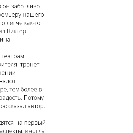
о он заботливо
премьеру нашего
о легче как-то
тил Виктор
ина.
 театрам
рителя: тронет
лнении
вался:
ре, тем более в
радость. Потому
рассказал автор.
дятся на первый
аспекты, иногда