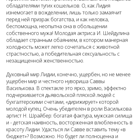
обладателями тугих кошельков. О, как Лидия
изнемогает в вожделении, лишь только замаячит
перед ней призрак богатства, и как неловка,
беспомощна, неопытна она в обольщении
собственного мужа! Молодая актриса И. Шейдулина
обладает странным обаянием, в котором манерная
холодность может легко сочетаться с животной
страстностью, а победительная сексуальность с
незащищенной женственностью.
Духовный мир Лидии, конечно, ущербен, но не менее
ущербен мир и честного нувориша Саввы
Василькова. В спектакле это ярко, зримо, эффектно
подчеркивается дьявольской пляской людей с
бухгалтерскими счетами, «дирижирует» которой
молодой купец. Очень убедителен в роли Василькова
артист Н. Шрайбер: богатая фактура, мужская силища
и - детская наивность, восторженная влюбленность в
красоту Лидии. Удасться ли Савве вставить тему «в
бюджет»? Возможно. Но будет ли полноценна и