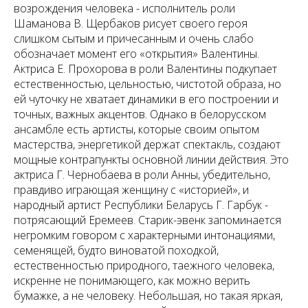
возрождения человека - исполнитель роли
Шаманова В. Щербаков рисует своего героя
слишком сытым и причесанным и очень слабо
обозначает момент его «открытия» Валентины.
Актриса Е. Прохорова в роли Валентины подкупает
естественностью, цельностью, чистотой образа, но
ей чуточку не хватает динамики в его построении и
точных, важных акцентов. Однако в белорусском
ансамбле есть артисты, которые своим опытом
мастерства, энергетикой держат спектакль, создают
мощные контрапункты основной линии действия. Это
актриса Г. Чернобаева в роли Анны, убедительно,
правдиво играющая женщину с «историей», и
народный артист Республики Беларусь Г. Гарбук -
потрясающий Еремеев. Старик-эвенк запоминается
негромким говором с характерными интонациями,
семенящей, будто виноватой походкой,
естественностью природного, таежного человека,
искренне не понимающего, как можно верить
бумажке, а не человеку. Небольшая, но такая яркая,