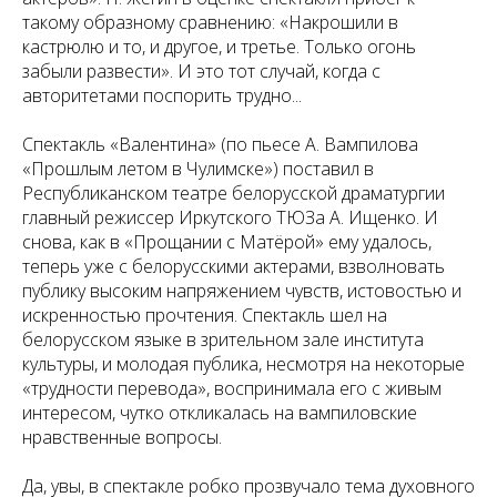
такому образному сравнению: «Накрошили в
кастрюлю и то, и другое, и третье. Только огонь
забыли развести». И это тот случай, когда с
авторитетами поспорить трудно...
Спектакль «Валентина» (по пьесе А. Вампилова
«Прошлым летом в Чулимске») поставил в
Республиканском театре белорусской драматургии
главный режиссер Иркутского ТЮЗа А. Ищенко. И
снова, как в «Прощании с Матёрой» ему удалось,
теперь уже с белорусскими актерами, взволновать
публику высоким напряжением чувств, истовостью и
искренностью прочтения. Спектакль шел на
белорусском языке в зрительном зале института
культуры, и молодая публика, несмотря на некоторые
«трудности перевода», воспринимала его с живым
интересом, чутко откликалась на вампиловские
нравственные вопросы.
Да, увы, в спектакле робко прозвучало тема духовного