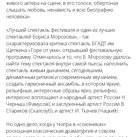
живого актера на сцене, в его голосе, обертонах
слышать любовь, ненависть и всю биографию
человека».
«Лучший спектакль фестиваля и один из лучших
спектаклей Бориса Морозова», - так
охарактеризовала критика спектакль БГАДТ им.
Щепкина «Горе от ума», открывший фестивальную
программу. Отмечалось и то, что Б. Морозову удалось
найти тему спектакля внутри самой пьесы, наполнить
спектакль живым дыханием, сегодняшним,
динамичным ритмом и современным звучанием,
создать гармоничный ансамбль, в котором яркие,
рельефные, интересные образы ярко, рельефно,
интересно воплощают и народный артист России Н.
Черныш (Фамусов), и заслуженный артист России В.
Стариков (Скалозуб), и артист И. Ткачев (Чацкий)...
Но одно дело, когда у театра в «союзниках»
роскошная классическая драматургия и совсем