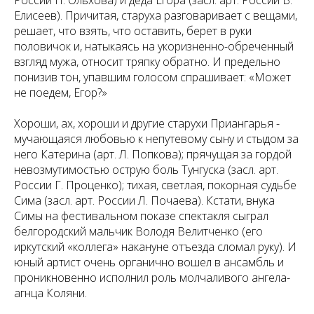
России Н. Ольхова) и деда Егора (засл. арт. России В.
Елисеев). Причитая, старуха разговаривает с вещами,
решает, что взять, что оставить, берет в руки
половичок и, натыкаясь на укоризненно-обреченный
взгляд мужа, относит тряпку обратно. И предельно
понизив тон, упавшим голосом спрашивает: «Может
не поедем, Егор?»
Хороши, ах, хороши и другие старухи Приангарья -
мучающаяся любовью к непутевому сыну и стыдом за
него Катерина (арт. Л. Попкова); прячущая за гордой
невозмутимостью острую боль Тунгуска (засл. арт.
России Г. Проценко); тихая, светлая, покорная судьбе
Сима (засл. арт. России Л. Почаева). Кстати, внука
Симы на фестивальном показе спектакля сыграл
белгородский мальчик Володя Велитченко (его
иркутский «коллега» накануне отъезда сломал руку). И
юный артист очень органично вошел в ансамбль и
проникновенно исполнил роль молчаливого ангела-
агнца Коляни.