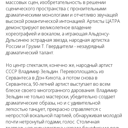
массовых сцен, изобретательность в решении
сценического пространства с пронзительными
драматическими монологами и отчетливо звучащей
высокой романтической интонацией. Артисты ЦАТРА
демонстрируют великолепное владение
хореографией и вокалом, а играющая Альдонсу-
Дульсинею эстрадная звезда, народная артистка
России и Грузии Т. Гвердцители - незаурядный
драматический талант.
Но центр спектакля, конечно же, народный артист
СССР Владимир Зельдин. Перевоплощаясь из
Сервантеса в Дон-Кихота, а потом снова в
Сервантеса, 90-летний артист выступает во всем
блеске своего многогранного дарования. Владимир
Зельдин не только мастерски, убедительно создает
драматические образы, но и с удивительной
легкостью танцует, прекрасно справляется с
непростой вокальной партией, обнаруживая молодой
почти нетронутый годами, голос. Столичная