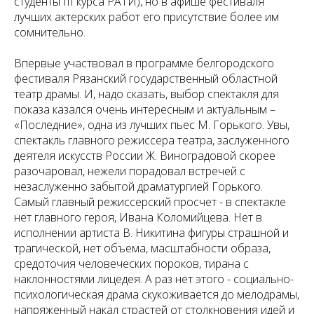
студенты III курса РАТИ), но в афише фестиваля
лучших актерских работ его присутствие более им
сомнительно.
Впервые участвовал в программе белгородского
фестиваля Рязанский государственный областной
театр драмы. И, надо сказать, выбор спектакля для
показа казался очень интересным и актуальным –
«Последние», одна из лучших пьес М. Горького. Увы,
спектакль главного режиссера театра, заслуженного
деятеля искусств России Ж. Виноградовой скорее
разочаровал, нежели порадовал встречей с
незаслуженно забытой драматургией Горького.
Самый главный режиссерский просчет - в спектакле
нет главного героя, Ивана Коломийцева. Нет в
исполнении артиста В. Никитина фигуры страшной и
трагической, нет объема, масштабности образа,
средоточия человеческих пороков, тирана с
наклонностями лицедея. А раз нет этого - социально-
психологическая драма скукоживается до мелодрамы,
напряженный накал страстей от столкновения идей и