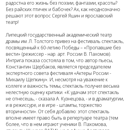
радостна его жизнь без поэзии, фантазии, красоты?
Без райских птичек и бабочек? Ах, как неоднозначно
решают этот вопрос Сергей Яшин и ярославский
театр!
Липецкий государственный академический театр
драмы им. Л. Толстого привез на фестиваль спектакль,
посвященный к 60-летию Победы – «Пропавшие без
вести» (режиссер - нар. арт. России В. Пахомов).
Интрига показа состояла в том, что автор пьесы,
Константин Щербаков, является председателем
экспертного совета фестиваля «Актеры России -
Михаилу Щепкину». И, несмотря на уважение к
коллеге и важность темы, спектакль получил весьма
нелестную оценку критики. «К удачам этот спектакль
не отнесешь, - сказала А. Кузнецова, - и в драматургии,
и в режиссуре, и в игре - штампы, торжество
вторичности». От себя добавлю: этот спектакль
вполне имеет право быть в репертуаре театра (тем
более, что в нем играют ученики В. Пахомова,