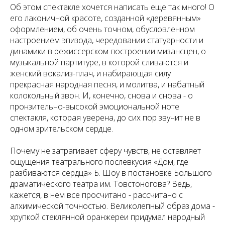
Об этом спектакле хочется написать еще так много! О
его лаконичной красоте, созданной «деревянным»
оформлением, об очень точном, обусловленном
настроением эпизода, чередовании статуарности и
динамики в режиссерском построении мизансцен, о
музыкальной партитуре, в которой сливаются и
женский вокализ-плач, и набирающая силу
прекрасная народная песня, и молитва, и набатный
колокольный звон. И, конечно, снова и снова - о
пронзительно-высокой эмоциональной ноте
спектакля, которая уверена, до сих пор звучит не в
одном зрительском сердце.
Почему не затрагивает сферу чувств, не оставляет
ощущения театрального послевкусия «Дом, где
разбиваются сердца» Б. Шоу в постановке Большого
драматического театра им. Товстоногова? Ведь,
кажется, в нем все просчитано - рассчитано с
алхимической точностью. Великолепный образ дома -
хрупкой стеклянной оранжереи придумал народный