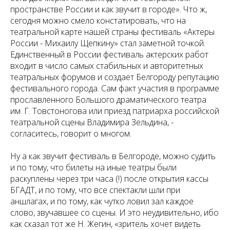
пространстве России и как звучит в городе». Что ж,
сегодня можно смело констатировать, что на
театральной карте нашей страны фестиваль «Актеры
России - Михаилу Щепкину» стал заметной точкой.
Единственный в России фестиваль актерских работ
входит в число самых стабильных и авторитетных
театральных форумов и создает Белгороду репутацию
фестивального города. Сам факт участия в программе
прославленного Большого драматического театра
им. Г. Товстоногова или приезд патриарха российской
театральной сцены Владимира Зельдина, -
согласитесь, говорит о многом.
Ну а как звучит фестиваль в Белгороде, можно судить
и по тому, что билеты на иные театры были
раскуплены через три часа (!) после открытия кассы
БГАДТ, и по тому, что все спектакли шли при
аншлагах, и по тому, как чутко ловил зал каждое
слово, звучавшее со сцены. И это неудивительно, ибо
как сказал тот же Н. Жегин, «зритель хочет видеть