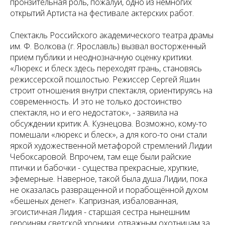
пронзительная роль, пожалуй, одно из немногих
открытий Артиста на фестивале актерских работ.
Спектакль Российского академического театра драмы
им. Ф. Волкова (г. Ярославль) вызвал восторженный
прием публики и неоднозначную оценку критики.
«Люрекс и блеск здесь переходят грань, становясь
режиссерской пошлостью. Режиссер Сергей Яшин
строит отношения внутри спектакля, ориентируясь на
современность. И это не только достоинство
спектакля, но и его недостаток», - заявила на
обсуждении критик А. Кузнецова. Возможно, кому-то
помешали «люрекс и блеск», а для кого-то они стали
яркой художественной метафорой стремлений Лидии
Чебоксаровой. Впрочем, там еще были райские
птички и бабочки - существа прекрасные, хрупкие,
эфемерные. Наверное, такой была душа Лидии, пока
не оказалась развращенной и порабощённой духом
«бешеных денег». Капризная, избалованная,
эгоистичная Лидия - старшая сестра нынешним
героиням светской хроники, отважным охотницам за