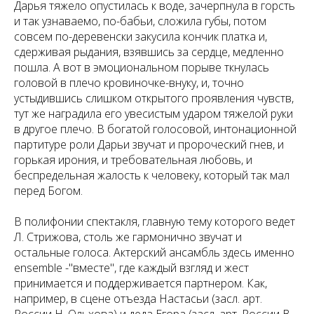
Дарья тяжело опустилась к воде, зачерпнула в горсть
и так узнаваемо, по-бабьи, сложила губы, потом
совсем по-деревенски закусила кончик платка и,
сдерживая рыдания, взявшись за сердце, медленно
пошла. А вот в эмоциональном порыве ткнулась
головой в плечо кровиночке-внуку, и, точно
устыдившись слишком открытого проявления чувств,
тут же наградила его увесистым ударом тяжелой руки
в другое плечо. В богатой голосовой, интонационной
партитуре роли Дарьи звучат и пророческий гнев, и
горькая ирония, и требовательная любовь, и
беспредельная жалость к человеку, который так мал
перед Богом.
В полифонии спектакля, главную тему которого ведет
Л. Стрижова, столь же гармонично звучат и
остальные голоса. Актерский ансамбль здесь именно
ensemble -"вместе", где каждый взгляд и жест
принимается и поддерживается партнером. Как,
например, в сцене отъезда Настасьи (засл. арт.