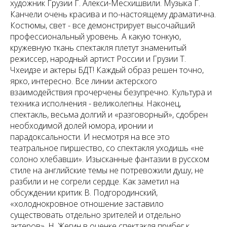
художник Грузии Г. Алекси-Месхишвили. Музыка Г.
Канчели очень красива и по-настоящему драматична.
Костюмы, свет - все демонстрирует высочайший
профессиональный уровень. А какую тонкую,
кружевную ткань спектакля плетут знаменитый
режиссер, народный артист России и Грузии Т.
Чхеидзе и актеры БДТ! Каждый образ решен точно,
ярко, интересно. Все линии актерского
взаимодействия прочерчены безупречно. Культура и
техника исполнения - великолепны. Наконец,
спектакль, весьма долгий и «разговорный», сдобрен
необходимой долей юмора, иронии и
парадоксальности. И несмотря на все это
театральное пиршество, со спектакля уходишь «не
солоно хлебавши». Изысканные фантазии в русском
стиле на английские темы не потревожили душу, не
разбили и не согрели сердце. Как заметил на
обсуждении критик В. Подгородинский,
«холоднокровное отношение заставило
существовать отдельно зрителей и отдельно
актеров». Н. Жегин в оценке спектакля прибег к