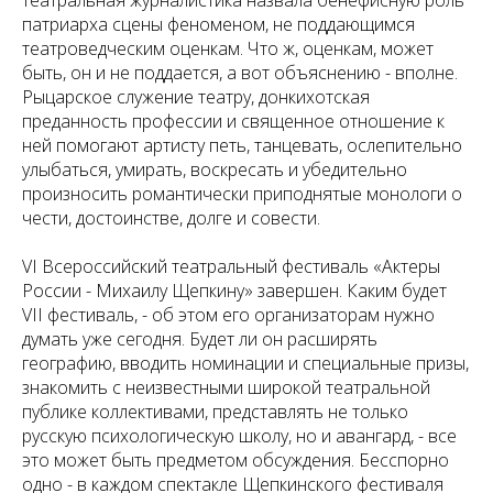
театральная журналистика назвала бенефисную роль
патриарха сцены феноменом, не поддающимся
театроведческим оценкам. Что ж, оценкам, может
быть, он и не поддается, а вот объяснению - вполне.
Рыцарское служение театру, донкихотская
преданность профессии и священное отношение к
ней помогают артисту петь, танцевать, ослепительно
улыбаться, умирать, воскресать и убедительно
произносить романтически приподнятые монологи о
чести, достоинстве, долге и совести.
VI Всероссийский театральный фестиваль «Актеры
России - Михаилу Щепкину» завершен. Каким будет
VII фестиваль, - об этом его организаторам нужно
думать уже сегодня. Будет ли он расширять
географию, вводить номинации и специальные призы,
знакомить с неизвестными широкой театральной
публике коллективами, представлять не только
русскую психологическую школу, но и авангард, - все
это может быть предметом обсуждения. Бесспорно
одно - в каждом спектакле Щепкинского фестиваля