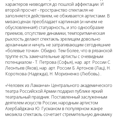
характеров низводится до пошлой аффектации. И
второй просчет - пространство спектакля не
заполняется действием, не обживается артистами. В
мизансценах преобладает картинная (и ничем не
обусловленная!) статуарность, и это однообразие
приемов, отсутствие динамики, темпоритмическая
рыхлость делают спектакль зрелищем довольно
архаичным и ничуть не затрагивающим сегодняшние
«болевые точки». Обидно. Тем более, что в рязанской
труппе есть замечательные артисты с очевидным
потенциалом - Т. Петрова (Софья), нар. арт. России С.
Леонтьев (Яков), нар. арт. России Б. Артонов (Лац), Н.
Короткова (Надежда), Н. Моризненко (Любовь)...
«Человек из Ламанчи» Центрального академического
театра Российской Армии подарил публике яркий
театральный праздник. Поставленный заслуженным
деятелем искусств России, народным артистом
Азербайджана Ю. Гусманом в популярном жанре
мюзикла спектакль сочетает стремительную динамику