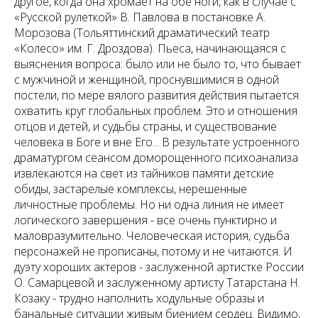
другое, когда она хромает на обе ноги, как в случае с
«Русской рулеткой» В. Павлова в постановке А.
Морозова (Тольяттинский драматический театр
«Колесо» им. Г. Дроздова). Пьеса, начинающаяся с
выяснения вопроса: было или не было то, что бывает
с мужчиной и женщиной, проснувшимися в одной
постели, по мере вялого развития действия пытается
охватить круг глобальных проблем. Это и отношения
отцов и детей, и судьбы страны, и существование
человека в Боге и вне Его... В результате устроенного
драматургом сеансом доморощенного психоанализа
извлекаются на свет из тайников памяти детские
обиды, застарелые комплексы, нерешенные
личностные проблемы. Но ни одна линия не имеет
логического завершения - все очень пунктирно и
маловразумительно. Человеческая история, судьба
персонажей не прописаны, потому и не читаются. И
дуэту хороших актеров - заслуженной артистке России
О. Самарцевой и заслуженному артисту Татарстана Н.
Козаку - трудно наполнить ходульные образы и
банальные ситуации живым биением сердец. Видимо,