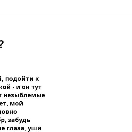
?
, подойти к
ой - и он тут
ет незыблемые
ет, мой
ловно
р, забудь
е глаза, уши