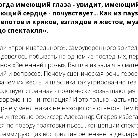
 тогда имеющий глаза - увидит, имеющий
щий сердце - почувствует... Как из пауз
потов и криков, взглядов и жестов, му
о спектакля».
ли «проницательного», самоуверенного зрител
 довелось побывать на одном из последних, пе
онов «Весенней грозы». Вышла из зала я в смят
й и вопросов. Почему сценическая речь герое
зачем их жесты и пластика так утрированно теа
подствует странная - поэтически возвышающая
ременно - интонация? И это только часть «поч
орые у меня никак не находилось ответов. Тем 
 интервью режиссер Александр Огарев избег
я по поводу трактовки пьесы, концепции спект
раммирующих восприятие рецензента деклара