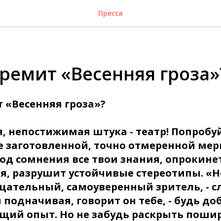
Пресса
гремит «Весенняя гроза»
 «Весенняя гроза»?
, непостижимая штука - театр! Попробуй
е заготовленной, точно отмеренной мерк
под сомнения все твои знания, опрокин
я, разрушит устойчивые стереотипы. «Н
ательный, самоуверенный зритель, - с
подначивая, говорит он тебе, - будь доб
щий опыт. Но не забудь раскрыть пошир