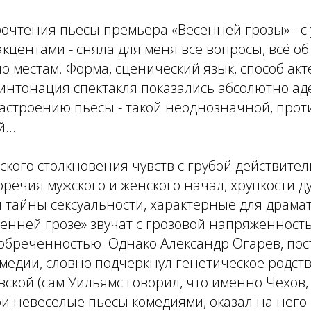
рочтения пьесы премьера «Весенней грозы» - 
кцентами - сняла для меня все вопросы, всё о
по местам. Форма, сценический язык, способ акт
 интонация спектакля показались абсолютно а
астроению пьесы - такой неоднозначной, прот
...
кого столкновения чувств с грубой действител
речия мужского и женского начал, хрупкости д
 тайны сексуальности, характерные для драмат
сенней грозе» звучат с грозовой напряженност
обреченностью. Однако Александр Огарев, пос
медии, словно подчеркнул генетическое родст
вской (сам Уильямс говорил, что именно Чехов,
и невеселые пьесы комедиями, оказал на нег