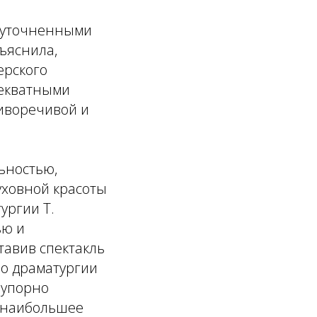
с уточненными
бъяснила,
ерского
декватными
иворечивой и
ьностью,
уховной красоты
ургии Т.
ью и
тавив спектакль
во драматургии
 упорно
о наибольшее