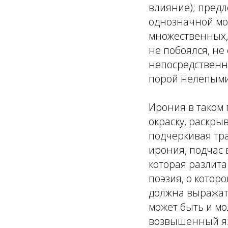
влияние); предл
однозначной мо
множественных,
не побоялся, не
непосредственн
порой нелепыми
Ирония в таком
окраску, раскры
подчеркивая тра
ирония, подчас 
которая разлита
поэзия, о котор
должна выражать
может быть и мо
возвышенный яз