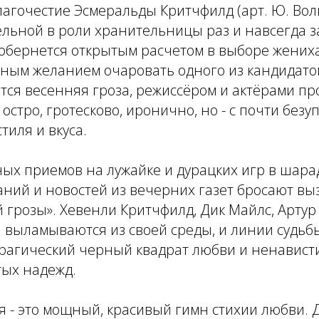
агочестие Эсмеральды Критчфилд (арт. Ю. Волк
ельной в роли хранительницы раз и навсегда 
обернется открытым расчетом в выборе жениха
ным желанием очаровать одного из кандидатов
тся весенняя гроза, режиссёром и актёрами пр
 остро, гротесково, иронично, но - с почти без
тиля и вкуса.
ых приемов на лужайке и дурацких игр в шара
аний и новостей из вечерних газет бросают вы
 грозы». Хевенли Критчфилд, Дик Майлс, Арту
и выламываются из своей среды, и линии судьб
трагический черный квадрат любви и ненавист
тых надежд.
я - это мощный, красивый гимн стихии любви. 