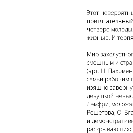
Этот невероятны
притягательный
четверо молодых
жизнью. И терпя
Мир захолустног
смешным и стра
(арт. Н. Пахоме
семьи рабочим 
изящно завернут
девушкой невыс
Лэмфри, моложав
Решетова, О. Бг
и демонстративн
раскрывающихся