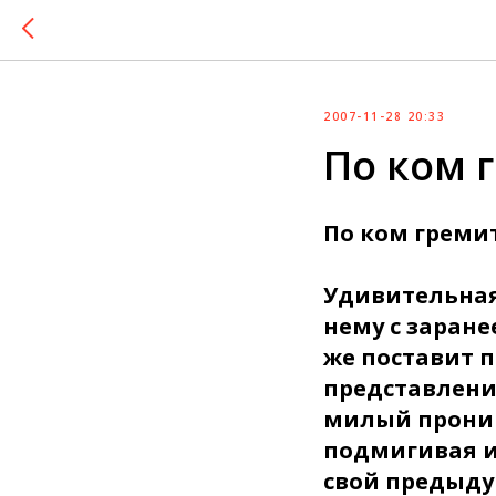
2007-11-28 20:33
По ком 
По ком гремит
Удивительная
нему с заране
же поставит 
представлени
милый прониц
подмигивая и 
свой предыду