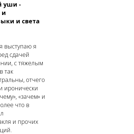
 уши -
 и
зыки и света
я выступаю я
ред сдачей
ении, с тяжелым
в так
тральны, отчего
 и иронически
ему», «зачем» и
более что в
ал
акля и прочих
ций.