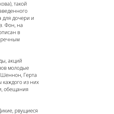
ова), такой
заведенного
 для дочери и
. Фон, на
описан в
упречным
ды, акций
зов молодые
р Шеннон, Герта
ы каждого из них
и, обещания
Дикие, рвущиеся