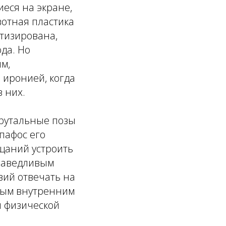
иеся на экране,
вотная пластика
этизирована,
да. Но
м,
 иронией, когда
 них.
рутальные позы
пафос его
щаний устроить
праведливым
вий отвечать на
мным внутренним
 физической