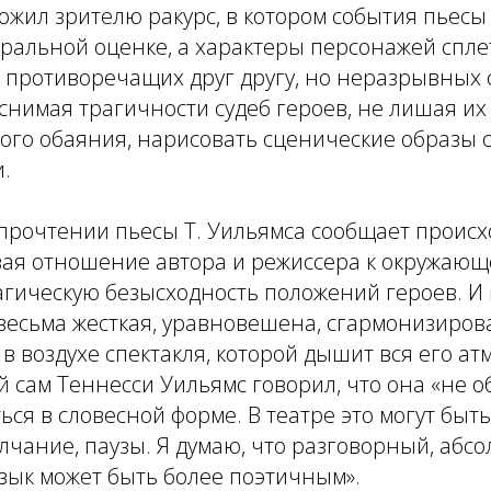
ожил зрителю ракурс, в котором события пьесы
ральной оценке, а характеры персонажей спле
 противоречащих друг другу, но неразрывных
 снимая трагичности судеб героев, не лишая их
ого обаяния, нарисовать сценические образы
.
 прочтении пьесы Т. Уильямса сообщает проис
вая отношение автора и режиссера к окружающ
гическую безысходность положений героев. И 
весьма жесткая, уравновешена, сгармонизиров
 в воздухе спектакля, которой дышит вся его ат
ой сам Теннесси Уильямс говорил, что она «не 
ся в словесной форме. В театре это могут быть
лчание, паузы. Я думаю, что разговорный, абс
ык может быть более поэтичным».