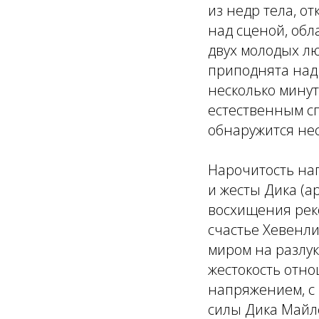
из недр тела, о
над сценой, обл
двух молодых лю
приподнята над 
несколько минут
естественным сп
обнаружится не
Нарочитость на
и жесты Дика (а
восхищения рек
счастье Хевенл
миром на разлук
жестокость отн
напряжением, с
силы Дика Майл