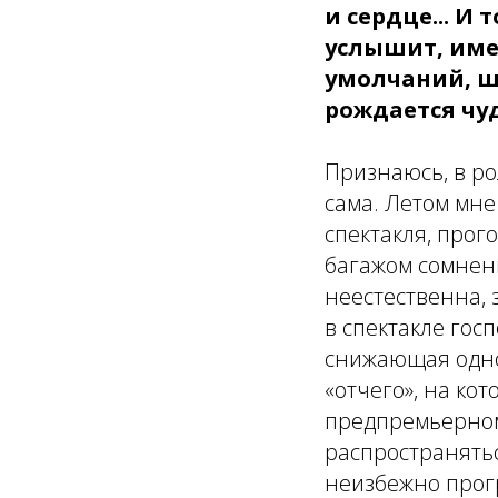
и сердце... И
услышит, имею
умолчаний, ше
рождается чуд
Признаюсь, в ро
сама. Летом мне
спектакля, прог
багажом сомнени
неестественна, 
в спектакле гос
снижающая однов
«отчего», на кот
предпремьерном
распространятьс
неизбежно прог