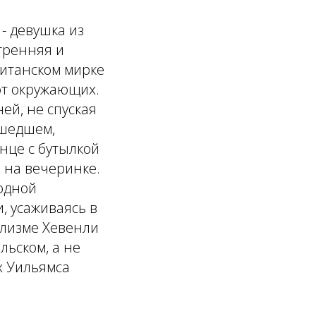
 - девушка из
утренняя и
итанском мирке
ют окружающих.
ей, не спуская
сшедшем,
нце с бутылкой
и на вечеринке.
родной
, усаживаясь в
ализме Хевенли
ьском, а не
х Уильямса