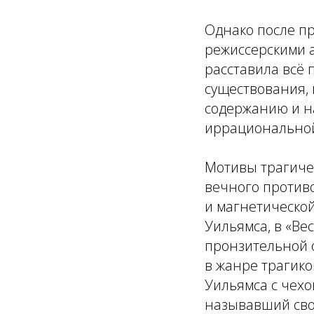
Однако после п
режиссерскими а
расставила всё 
существования,
содержанию и н
иррациональной
Мотивы трагичес
вечного противо
и магнетической
Уильямса, в «Ве
пронзительной 
в жанре трагико
Уильямса с чехо
называвший сво