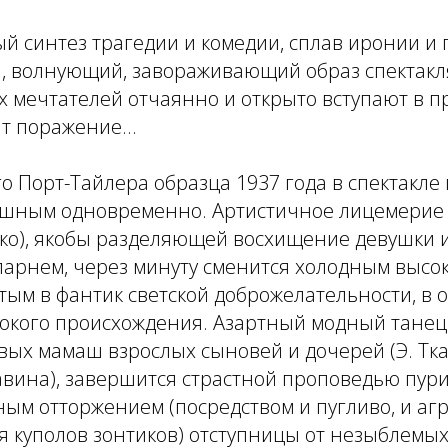
й синтез трагедии и комедии, сплав иронии и 
, волнующий, завораживающий образ спектакля
 мечтателей отчаянно и открыто вступают в п
т поражение...
о Порт-Тайлера образца 1937 года в спектакле
шным одновременно. Артистичное лицемерие
нко), якобы разделяющей восхищение девушки 
парнем, через минуту сменится холодным высо
ым в фантик светской доброжелательности, в 
окого происхождения. Азартный модный танец 
ых мамаш взрослых сыновей и дочерей (Э. Тка
авина), завершится страстной проповедью пур
ым отторжением (посредством и пугливо, и аг
 куполов зонтиков) отступницы от незыблемых