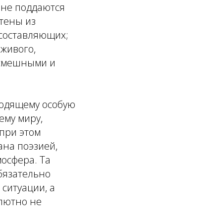
 не поддаются
тены из
 составляющих;
 живого,
 смешными и
ходящему особую
ему миру,
при этом
ана поэзией,
мосфера. Та
обязательно
 ситуации, а
олютно не