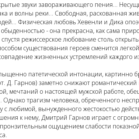
ткрытые звуки завораживающего пения... Несущ
ака и волны реки... Свободная, раскованная жи
дей... Физическая любовь Хевенли и Дика опо
обыденностью - она прекрасна, как сама приро
 спустя режиссерское любование столь открыты
особом существования героев сменится легкой
совпадение жизненных устремлений каждого из
пыщенно патетической интонации, картинно б
рт. Д. Гарнов) заметно снижают романтический 
ой, мечтаний о настоящей мужской работе, обе
и. Однако трагизм человека, обреченного нес
у с любимой, вынужденного жестокостью дейст
ошения к нему, Дмитрий Гарнов играет с огро
 пронзительным ощущением слабости показной
са.