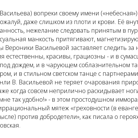
. Васильева) вопреки своему имени («небесная»)
Пожалуй, даже слишком из плоти и крови. Её вн
анность, нежелание следовать принятым в пур
ксуальная манкость притягивают, магнетизиру
ы Вероники Васильевой заставляет следить за н
ия естественны, красивы, грациозны - и в сума
под дождем, и в чарующем соблазнительном та
ром, и в стильном светском танце с партнерам
енли В. Васильевой не теряет очарования при
же когда совсем неприлично раскидывает ноги
 мне так удобно!» - в этом простодушном иммор
иррациональный мятеж «греховности (в евангел
ысле) против добродетели», как писала о героя
овская.