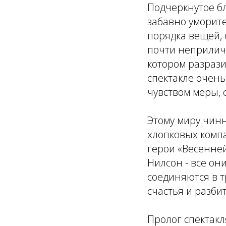
Подчеркнутое бл
забавно уморит
порядка вещей, 
почти неприлич
котором разрази
спектакле очень
чувством меры, с
Этому миру чинн
хлопковых комп
герои «Весенней
Нилсон - все он
соединяются в 
счастья и разби
Пролог спектакл