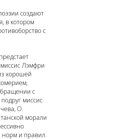
поэзии создают
, в котором
ротивоборство с
 предстает
 миссис Лэмфри
из хорошей
комерием,
обращении с
подруг миссис
чева, О.
итанской морали
рессивно
 норм и правил.