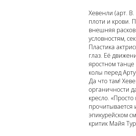
Хевенли (арт. В
плоти и крови. 
внешняя расков
условностям, се
Пластика актрис
глаз. Её движен
яростном танце 
колы перед Арту
Да что там! Хев
органичности да
кресло. «Просто
прочитывается 
эпикурейском см
критик Майя Тур