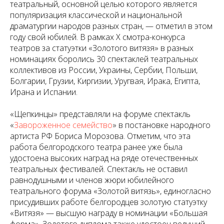
театральный, основной целью которого является
популяризация классической и национальной
драматургии народов разных стран, — отметил в этом
году свой юбилей. В рамках X смотра-конкурса
театров за статуэтки «Золотого витязя» в разных
номинациях боролись 30 спектаклей театральных
коллективов из России, Украины, Сербии, Польши,
Болгарии, Грузии, Киргизии, Уругвая, Ирака, Египта,
Ирана и Испании.
«Щепкинцы» представляли на форуме спектакль
«
Завороженное семейство
» в постановке народного
артиста РФ Бориса Морозова. Отметим, что эта
работа белгородского театра ранее уже была
удостоена высоких наград на ряде отечественных
театральных фестивалей. Спектакль не оставил
равнодушными и членов жюри юбилейного
театрального форума «Золотой витязь», единогласно
присудивших работе белгородцев золотую статуэтку
«Витязя» — высшую награду в номинации «Большая
форма». Золотого диплома также удостоен ведущий