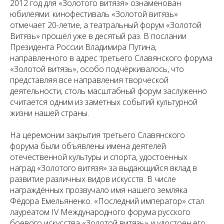
2012 год для «Золотого витязя» ознаменован
юбилеями: кинофестиваль «Золотой витязь»
отмечает 20-летие, а театральный форум «Золотой
Витязь» прошёл уже в десятый раз. В послании
Президента России Владимира Путина,
направленного в адрес третьего Славянского форума
«Золотой витязь», особо подчёркивалось, что
представляя все направления творческой
деятельности, столь масштабный форум заслуженно
считается одним из заметных событий культурной
жизни нашей страны.
На церемонии закрытия третьего Славянского
форума были объявлены имена деятелей
отечественной культуры и спорта, удостоенных
наград «Золотого витязя» за выдающийся вклад в
развитие различных видов искусств. В числе
награждённых прозвучало имя нашего земляка
Фёдора Емельяненко. «Последний император» стал
лауреатом IV Международного форума русского
боевого искусства «Золотой витязь» и удостоен его