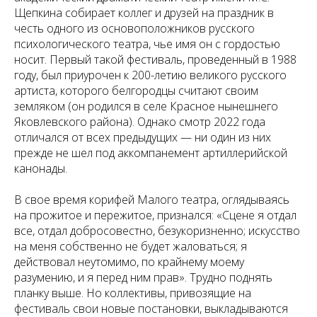
Щепкина собирает коллег и друзей на праздник в
честь одного из основоположников русского
психологического театра, чье имя он с гордостью
носит. Первый такой фестиваль, проведенный в 1988
году, был приурочен к 200-летию великого русского
артиста, которого белгородцы считают своим
земляком (он родился в селе Красное нынешнего
Яковлевского района). Однако смотр 2022 года
отличался от всех предыдущих — ни один из них
прежде не шел под аккомпанемент артиллерийской
канонады.
В свое время корифей Малого театра, оглядываясь
на прожитое и пережитое, признался: «Сцене я отдал
все, отдал добросовестно, безукоризненно; искусство
на меня собственно не будет жаловаться; я
действовал неутомимо, по крайнему моему
разумению, и я перед ним прав». Трудно поднять
планку выше. Но коллективы, привозящие на
фестиваль свои новые постановки, выкладываются