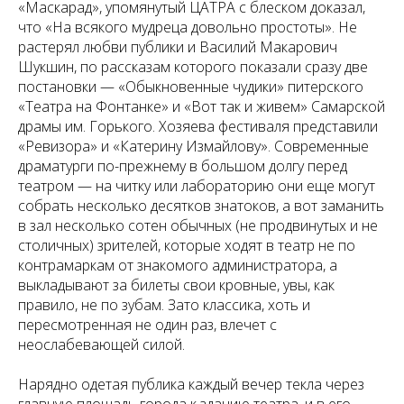
«Маскарад», упомянутый ЦАТРА с блеском доказал,
что «На всякого мудреца довольно простоты». Не
растерял любви публики и Василий Макарович
Шукшин, по рассказам которого показали сразу две
постановки — «Обыкновенные чудики» питерского
«Театра на Фонтанке» и «Вот так и живем» Самарской
драмы им. Горького. Хозяева фестиваля представили
«Ревизора» и «Катерину Измайлову». Современные
драматурги по-прежнему в большом долгу перед
театром — на читку или лабораторию они еще могут
собрать несколько десятков знатоков, а вот заманить
в зал несколько сотен обычных (не продвинутых и не
столичных) зрителей, которые ходят в театр не по
контрамаркам от знакомого администратора, а
выкладывают за билеты свои кровные, увы, как
правило, не по зубам. Зато классика, хоть и
пересмотренная не один раз, влечет с
неослабевающей силой.
Нарядно одетая публика каждый вечер текла через