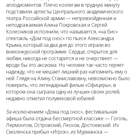
аплодисментов. Плечо коллегам в трудную минуту
подставили артисты Центрального академического
театра Российской армии — непревзойденная и
неподражаемая Алина Покровская и Сергей
Колесников исполнили, что называется, «на бис»
спектакль «Дом под снос» по пьесе Александра
Крыма, который за два дня до этого играли во
внеконкурсной программе. Сердце, открытое для
любви, никогда не состарится и не очерствеет —
вроде бы это аксиома. Но человек так часто теряет
надежду, что не мешает лишний раз напомнить ему о
ней. Глядя на Алину Станиславовну, невозможно было
поверить, что легендарный фильм «Офицеры», в
котором она сыграла одну из лучших своих ролей,
недавно отметил полувековой юбилей.
За исключением «Дома под снос», фестивальная
афиша была отдана бессмертной классике — Гоголь,
Лермонтов, Островский, Лесков, Достоевский. Из
Смоленска прибыл «Игрок», из Мурманска —