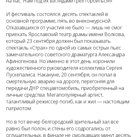
на нас. Нам под их взглядами грех горбиться!».
И фестиваль состоялся: десять спектаклей в
основной программе, пять во внеконкурсной.
Отказавшихся от участия не было — лишь не смог
приехать Ярославский театр драмы имени Волкова,
который 23 сентября должен был показывать
спектакль «Страх» по одной из самых острых пьес
замечательного советского драматурга Александра
Афиногенова. Но именно в этот день хоронили
художественного руководителя коллектива Сергея
Пускепалиса. Накануне, 20 сентября, он попал в
смертельную аварию на дороге, перегоняя для
передачи ДНР спецавтомобиль, приобретенный на
личные средства. Мегапопулярный артист,
талантливый режиссер погиб, как и жил — настоящим
патриотом.
Но в тот вечер белгородский зрительный зал все
равно был полон, и стены его содрогались от
оглушительных, в финале не смолкавших минут десять