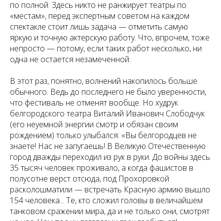
по полной. Здесь никто не ранжирует театры по
«местам», перед экспертным советом на каждом
спектакле стоит лишь задача — отметить самую
яркую и точную актерскую работу. Что, впрочем, тоже
непросто — потому, если таких работ несколько, ни
одна не остается незамеченной.
В этот раз, понятно, волнений накопилось больше
обычного. Ведь до последнего не было уверенности,
что фестиваль не отменят вообще. Но худрук
белгородского театра Виталий Иванович Слободчук
(его неуемной энергии смотр и обязан своим
рождением) только улыбался: «Вы белгородцев не
знаете! Нас не запугаешь! В Великую Отечественную
город дважды переходил из рук в руки. До войны здесь
35 тысяч человек проживало, а когда фашистов в
полусотне верст отсюда, под Прохоровкой
расколошматили — встречать Красную армию вышло
154 человека... Те, кто сложил головы в величайшем
танковом сражении мира, да и не только они, смотрят