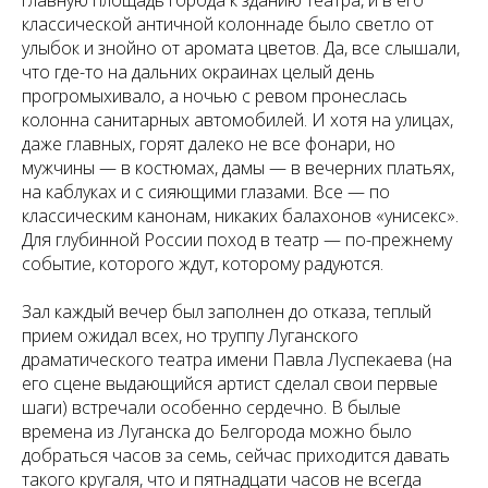
главную площадь города к зданию театра, и в его
классической античной колоннаде было светло от
улыбок и знойно от аромата цветов. Да, все слышали,
что где-то на дальних окраинах целый день
прогромыхивало, а ночью с ревом пронеслась
колонна санитарных автомобилей. И хотя на улицах,
даже главных, горят далеко не все фонари, но
мужчины — в костюмах, дамы — в вечерних платьях,
на каблуках и с сияющими глазами. Все — по
классическим канонам, никаких балахонов «унисекс».
Для глубинной России поход в театр — по-прежнему
событие, которого ждут, которому радуются.
Зал каждый вечер был заполнен до отказа, теплый
прием ожидал всех, но труппу Луганского
драматического театра имени Павла Луспекаева (на
его сцене выдающийся артист сделал свои первые
шаги) встречали особенно сердечно. В былые
времена из Луганска до Белгорода можно было
добраться часов за семь, сейчас приходится давать
такого кругаля, что и пятнадцати часов не всегда