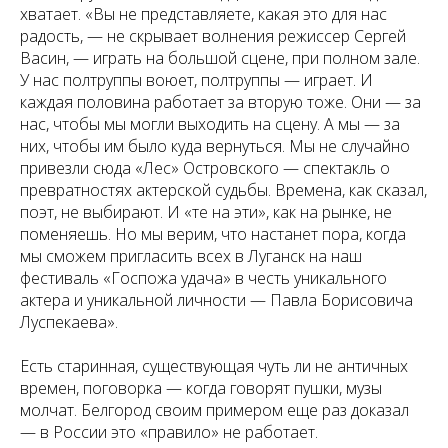
хватает. «Вы не представляете, какая это для нас
радость, — не скрывает волнения режиссер Сергей
Васин, — играть на большой сцене, при полном зале.
У нас полтруппы воюет, полтруппы — играет. И
каждая половина работает за вторую тоже. Они — за
нас, чтобы мы могли выходить на сцену. А мы — за
них, чтобы им было куда вернуться. Мы не случайно
привезли сюда «Лес» Островского — спектакль о
превратностях актерской судьбы. Времена, как сказал,
поэт, не выбирают. И «те на эти», как на рынке, не
поменяешь. Но мы верим, что настанет пора, когда
мы сможем пригласить всех в Луганск на наш
фестиваль «Госпожа удача» в честь уникального
актера и уникальной личности — Павла Борисовича
Луспекаева».
Есть старинная, существующая чуть ли не античных
времен, поговорка — когда говорят пушки, музы
молчат. Белгород своим примером еще раз доказал
— в России это «правило» не работает.