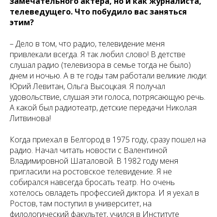
замечательного актера, но и как журналиста,
телеведущего. Что побудило вас заняться
этим?
– Дело в том, что радио, телевидение меня
привлекали всегда. Я так любил слово! В детстве
слушал радио (телевизора в семье тогда не было)
днем и ночью. А в те годы там работали великие люди:
Юрий Левитан, Ольга Высоцкая. Я получал
удовольствие, слушая эти голоса, потрясающую речь.
А какой был радиотеатр, детские передачи Николая
Литвинова!
Когда приехал в Белгород в 1975 году, сразу пошел на
радио. Начал читать новости с Валентиной
Владимировной Шаталовой. В 1982 году меня
пригласили на ростовское телевидение. Я не
собирался навсегда бросать театр. Но очень
хотелось овладеть профессией диктора. И я уехал в
Ростов, там поступил в университет, на
филологический факультет, учился в Институте