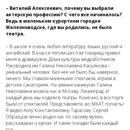
– Виталий Алексеевич, почему вы выбрали
актерскую профессию? С чего все начиналось?
Ведь в маленьком курортном городке
Железноводске, где вы родились, не было
театра.
– В школе я очень любил литературу, языки, русский и
английский. В классе пятом-шестом товарищ привел
меня в драмкружок Дома культуры медработников.
Руководила им Галина Николаевна Касьянова –
уникальный человек. Без нее не было бы, наверное,
ничего. Мы ставили маленькие спектакли, играли в
детских санаториях. На зимних каникулах Галина
Николаевна возила нас в Москву, Ленинград. И
каждый день мы ходили в театры. Конечно, в восторге
были от спектаклей. Представляете, во МХАТ попасть!
Я видел Аллу Константиновну Тарасову. Сергей
Образцов лично водил нас по своему музею,
рассказывал о куклах. И такие поездки были каждый
год.