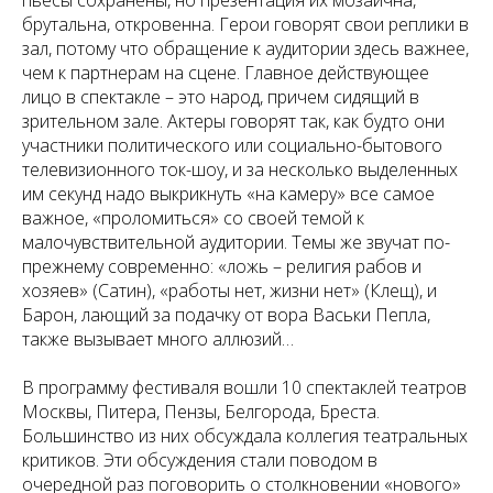
пьесы сохранены, но презентация их мозаична,
брутальна, откровенна. Герои говорят свои реплики в
зал, потому что обращение к аудитории здесь важнее,
чем к партнерам на сцене. Главное действующее
лицо в спектакле – это народ, причем сидящий в
зрительном зале. Актеры говорят так, как будто они
участники политического или социально-бытового
телевизионного ток-шоу, и за несколько выделенных
им секунд надо выкрикнуть «на камеру» все самое
важное, «проломиться» со своей темой к
малочувствительной аудитории. Темы же звучат по-
прежнему современно: «ложь – религия рабов и
хозяев» (Сатин), «работы нет, жизни нет» (Клещ), и
Барон, лающий за подачку от вора Васьки Пепла,
также вызывает много аллюзий…
В программу фестиваля вошли 10 спектаклей театров
Москвы, Питера, Пензы, Белгорода, Бреста.
Большинство из них обсуждала коллегия театральных
критиков. Эти обсуждения стали поводом в
очередной раз поговорить о столкновении «нового»