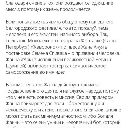
благодаря смене эпох, они рождают сегодняшние
мысли, поэтому их жизнь продолжается.
Если попытаться выявить общую тему нынешнего
белгородского фестиваля, то это, пожалуй, тема
Человека и его экзистенциального выбора. Так,
спектакль Молодежного театра на Фонтанке (Санкт-
Петербург) «Жаворонок» по пьесе Жана Ануя в
постановке Семена Спивака – о призвании человека.
Жанна д’Арк (в исполнении великолепной Регины
Щукиной) выбирает костер как символическое
самосожжение во имя идеи.
В этом спектакле Жанна действует как идеал
государственного деятеля на службе народа, потому
что у нее есть совесть и миссия. Своим примером
Жанна примиряет две воли – божественную и
человеческую, и атеист после этого спектакля вполне
может стать как минимум агностиком, ибо Бог для
Жанны – это очень умный и человечный бог, который