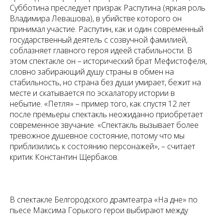
Субботина преследует призрак Распутина (яркая роль
Владимира Левашова), в убийстве которого он
принимал участие. Распутин, как и один современный
государственный деятель с созвучной фамилией,
соблазняет главного героя идеей стабильности. В
этом спектакле он – исторический брат Мефистофеля,
словно забирающий душу страны в обмен на
стабильность, но страна без души умирает, бежит на
месте и скатывается по эскалатору истории в
небытие. «Петля» – пример того, как спустя 12 лет
после премьеры спектакль неожиданно приобретает
современное звучание. «Спектакль вызывает более
тревожное душевное состояние, потому что мы
приблизились к состоянию персонажей», – считает
критик Константин Щербаков.
В спектакле Белгородского драмтеатра «На дне» по
пьесе Максима Горького герои выбирают между