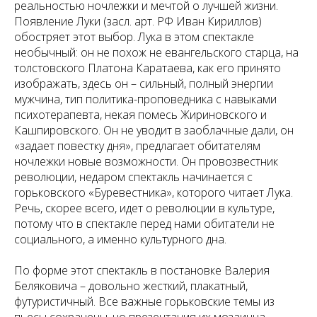
реальностью ночлежки и мечтой о лучшей жизни.
Появление Луки (засл. арт. РФ Иван Кириллов)
обостряет этот выбор. Лука в этом спектакле
необычный: он не похож не евангельского старца, на
толстовского Платона Каратаева, как его принято
изображать, здесь он – сильный, полный энергии
мужчина, тип политика-проповедника с навыками
психотерапевта, некая помесь Жириновского и
Кашпировского. Он не уводит в заоблачные дали, он
«задает повестку дня», предлагает обитателям
ночлежки новые возможности. Он провозвестник
революции, недаром спектакль начинается с
горьковского «Буревестника», которого читает Лука.
Речь, скорее всего, идет о революции в культуре,
потому что в спектакле перед нами обитатели не
социального, а именно культурного дна.
По форме этот спектакль в постановке Валерия
Беляковича – довольно жесткий, плакатный,
футуристичный. Все важные горьковские темы из