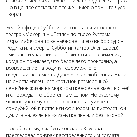
снабжает человека технологией преодоления страха.
Но в центре спектакля все же – идея о том, что чудо
творит
Белый офицер Субботин из спектакля московского
театра «Модернъ» «Петля» по пьесе Рустама
Ибрагимбекова тоже выбирает, и его выбор суров:
Родина или смерть. Субботин (актер Олег Царев) –
эмигрант и участник освободительного движения,
когда он понимает, что белое дело проиграно, а
возвращение на родину невозможно, он
предпочитает смерть. Даже его возлюбленная Нина
не смогла увлечь его картиной размеренной
семейной жизни на морском побережье вместе с ней
и с неожиданно обретенным сыном. Но русскому
человеку к тому же не все равно, как умереть –
самоубийцей в петле или офицером на пистолетной
дуэли, в надежде на «жизнь после» или без таковой.
Подобно тому, как булгаковского Хлудова
преследовал призрак расстрелянного им солдата,