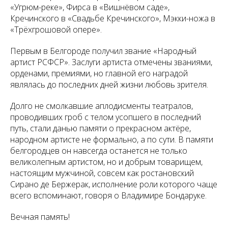
«Угрюм-реке», Фирса в «Вишнёвом саде»,
Кречинского в «Свадьбе Кречинского», Мэкки-ножа в
«Трёхгрошовой опере».
Первым в Белгороде получил звание «Народный
артист РСФСР». Заслуги артиста отмечены званиями,
орденами, премиями, но главной его наградой
являлась до последних дней жизни любовь зрителя.
Долго не смолкавшие аплодисменты театралов,
проводивших гроб с телом усопшего в последний
путь, стали данью памяти о прекрасном актёре,
народном артисте не формально, а по сути. В памяти
белгородцев он навсегда останется не только
великолепным артистом, но и добрым товарищем,
настоящим мужчиной, совсем как ростановский
Сирано де Бержерак, исполнение роли которого чаще
всего вспоминают, говоря о Владимире Бондаруке.
Вечная память!