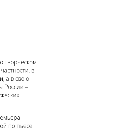
 о творческом
частности, в
, а в свою
ы России –
ужеских
ремьера
ой по пьесе