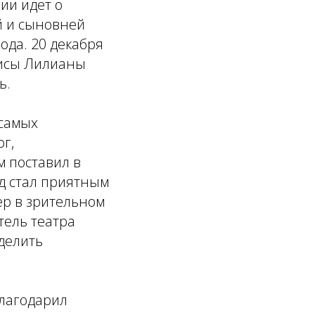
ии идет о
й и сыновней
ода. 20 декабря
рисы Лилианы
ь.
 самых
г,
м поставил в
зд стал приятным
ер в зрительном
тель театра
делить
благодарил