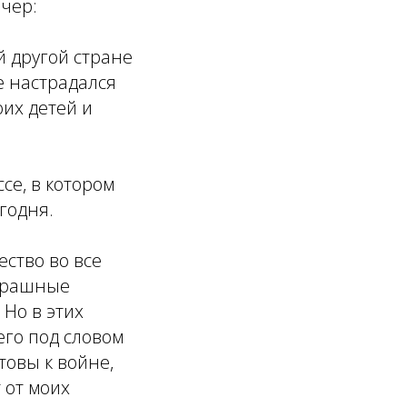
ечер:
й другой стране
е настрадался
оих детей и
се, в котором
егодня.
ество во все
страшные
 Но в этих
его под словом
товы к войне,
т от моих