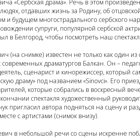
ча «Сербская драма». Речь в этом произведен
людях, отдавших жизнь за Родину, об отцовско
м и будущем многострадального сербского нар
ровождении супруги, популярной сербской акт
ыл в Белгород, чтобы посмотреть наш спектакл
ч (на снимке) известен не только как один из
современных драматургов Балкан. Он – педаго
ятель, сценарист и кинорежиссер, который са
скую драму» под названием «Sinovci». Его прие
рителей, которые собрались в воскресный веч
окончании спектакля художественный руководи
ук пригласил автора подняться на сцену и раз
есте с артистами (снимок внизу).
евич в небольшой речи со сцены искренне по