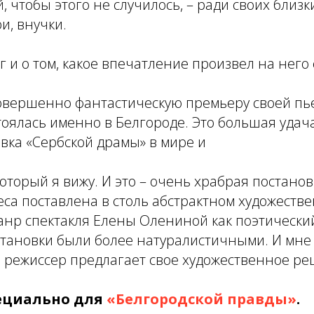
 чтобы этого не случилось, – ради своих близк
и, внучки.
г и о том, какое впечатление произвел на него 
совершенно фантастическую премьеру своей пь
стоялась именно в Белгороде. Это большая удача
овка «Сербской драмы» в мире и
который я вижу. И это – очень храбрая постанов
са поставлена в столь абстрактном художестве
анр спектакля Елены Олениной как поэтически
становки были более натуралистичными. И мне 
 режиссер предлагает свое художественное ре
пециально для
«Белгородской правды»
.