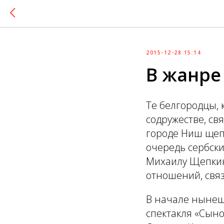
2015-12-28 15:14
В жанре
Те белгородцы, 
содружестве, св
городе Ниш щеп
очередь сербски
Михаилу Щепкину
отношений, связ
В начале нынешн
спектакля «Сыно