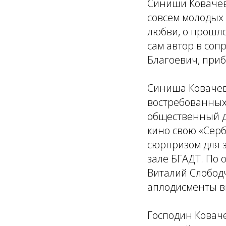
Синиши Ковачеви
совсем молодых 
любви, о прошло
сам автор в соп
Благоевич, приб
Синиша Ковачеви
востребованных 
общественный де
кино свою «Серб
сюрпризом для з
зале БГАДТ. По 
Виталий Слободч
аплодисменты вм
Господин Ковач