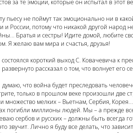
стов за те эмоции, которые он испытал в этот в
эту пьесу не поймут так эмоционально ни в како
ии и России, потому что никакой другой народ н
йны... Братья и сестры! Идите домой, любите св
ом. Я желаю вам мира и счастья, друзья!
состоялся короткий выход С. Ковачевича к прес
развернуто рассказал о том, что волнует его с
я думаю, что война будет преследовать человеч
трите, только в прошлом веке произошли две 
 множество мелких – Вьетнам, Сербия, Корея...
ах погибли миллионы людей. Мы – а прежде вс
еваю сербов и русских – должны быть всегда го
то звучит. Лично я буду все делать, что зависи