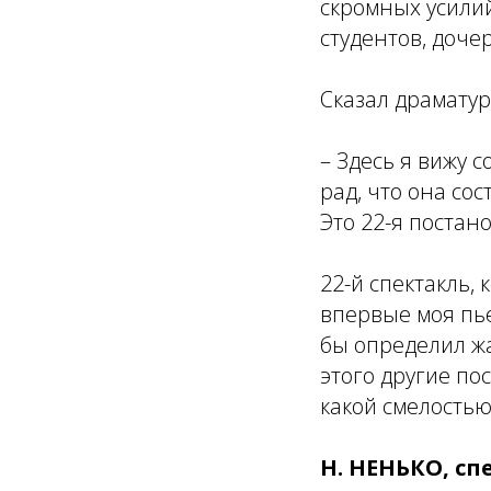
скромных усилий,
студентов, дочер
Сказал драматур
– Здесь я вижу 
рад, что она со
Это 22-я постан
22-й спектакль, 
впервые моя пье
бы определил ж
этого другие по
какой смелостью
Н. НЕНЬКО, с