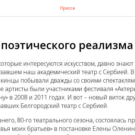
Пресса
 поэтического реализма
которые интересуются искусством, давно знают
язавшем наш академический театр с Сербией. В 
кинцы побывали дважды со своими спектаклями
е артисты были участниками фестиваля «Актер
» в 2008 и 2011 годах. И вот – новый виток др
авших Белгородский театр с Сербией.
его, 80-го театрального сезона, состоялась п
вья моих братьев» в постановке Елены Оленин