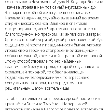
со спектакля «Неугомонный дух» Н. Коуарда. Эвелина
Ткачёва играла в нём тот самый неугомонный дух
Эльвиры - покойной жены успешного писателя
Чарльза Кэндэмина, случайно вызванный во время
спиритического сеанса. Эльвира в спектакле
олицетворяла то, чего Чарльзу явно не хватало в
благополучном, но пресном, как английский завтрак,
браке со второй супругой, сухой рационалисткой Рут:
ощущения лёгкости и праздничности бытия. Актриса
играла свою героиню стопроцентной женщиной -
соблазнительной, кокетливой, страстной и коварной.
Этому способствовал и точно найденный
пластический рисунок роли, который создавался то
скользящей походкой, то обволакивающе-
податливыми телодвижениями, то агрессивно
сексуальным напором, то сосредоточенно
решительным шагом воительницы.
- Люблю интеллигентов в режиссёрской профессии! -
признаётся Эвелина Ткачёва
. - На заре моей
актёрской карьеры в Белгороде повезло встретиться