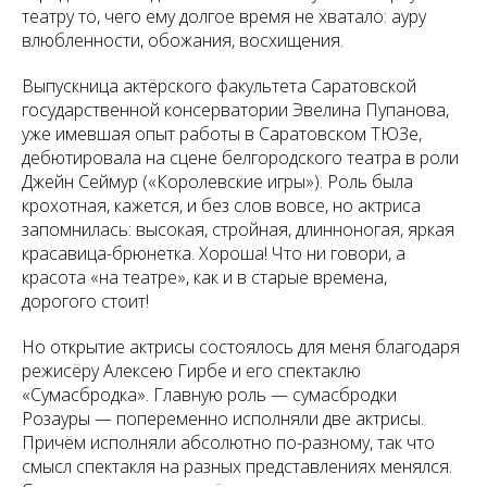
театру то, чего ему долгое время не хватало: ауру
влюбленности, обожания, восхищения.
Выпускница актёрского факультета Саратовской
государственной консерватории Эвелина Пупанова,
уже имевшая опыт работы в Саратовском ТЮЗе,
дебютировала на сцене белгородского театра в роли
Джейн Сеймур («Королевские игры»). Роль была
крохотная, кажется, и без слов вовсе, но актриса
запомнилась: высокая, стройная, длинноногая, яркая
красавица-брюнетка. Хороша! Что ни говори, а
красота «на театре», как и в старые времена,
дорогого стоит!
Но открытие актрисы состоялось для меня благодаря
режисёру Алексею Гирбе и его спектаклю
«Сумасбродка». Главную роль — сумасбродки
Розауры — попеременно исполняли две актрисы.
Причём исполняли абсолютно по-разному, так что
смысл спектакля на разных представлениях менялся.