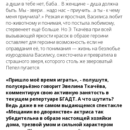
а души в тебе нет, баба… В женщине – душа должна
быть. Мы - звери… надо нас – приучить…а ты - к чему
меня приучила?..»
Резкая и яростная, Василиса любит
по-животному и понимая, что постыла любимому,
стервенеет ещё больше. Но Э. Ткачёва при всей
вызывающей яркости красок в образе героини
оставляет для героини возможность если не
оправдания её, то понимания — жизнь на безлюбье
изуродовала Василису, ожесточила и превратила в
страшного зверя, которого столь же звероватый
Пепел пугается.
«Пришло моё время играть», - полушутя,
полусерьёзно говорит Эвелина Ткачёва,
комментируя свою активную занятость в
текущем репертуаре БГАДТ. А что шутить?
Ведь даже в не самом выдающемся спектакле
«Мещанин во дворянстве» актриса так
убедительна в образе настоящей хозяйки
дома, трезвой умом и сильной характером