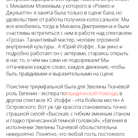
с Михаилом Мокеевым, у которого в «Ромео и
Джульетте» я занята была только в сцене бала, но
удовольствие от работы получила колоссальное. Мы
все влюбились тогда в Михаила Дмитриевича и были
счастливы встретиться с ним в работе над спектаклем
«Гроза». Талантливый мастер, человек огромной
внутренней культуры... А Юрий Иоффе... Как умно и
подробно работает он с актёрами, стараясь открыть
в нас то, о чём мы сами не подозревали! Мы
оттачивали каждое слово, каждое движение, чтобы
быть правдивыми и выразительными на сцене.
Поистине триумфальной была для Эвелины Ткачёвой
роль Евгении - экспера по
юридической помощи
, в
другом спектакле Ю. Иоффе - «На бойком месте» А.
Островского. Вот уж где красота становилась точно
страшной силой! «Высокая, с гибким змеиным станом
и гладко причесанной темной головкой», «Евгения в
исполнении Эвелины Ткачёвой обольстительна
невероятно. Понятно, что любой гость постоялого