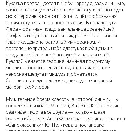
Куколка превращается в Фебу – зрелую, гармоничную,
самодостаточную личность. Артистка уверенно ведёт
свою героиню к новой ипостаси, чётко обозначая
каждую ступень этого восхождения. В начале пути
Феба – обычная представительница древнейшей
профессии: вульгарный тончик, развязно-отвязная
пластика, демонстративный имморализм. И
постепенно зритель наблюдает, как в общении с
нежданно обретённой подругой и наставницей
Руэллой меняется героиня, начиная по-другому
мыслить, говорить, двигаться, как спадает с неё
наносная шелуха и мишура и обнажается
бесприютная душа девочки, никогда не знавшей
материнской любви.
Мучительное бремя красоты, в которой один лишь
современный князь Мышкин, Ванечка Костромитин,
разглядел чудо, а все другие — только «идеал
содомский», несёт Анна Фаликова - героиня спектакля
«Одноклассники» Ю. Полякова в постановке