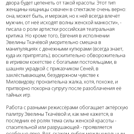
двора будет цепенеть от такой красоты. Этот тип
женщины-хищницы схвачен в спектакле очень верно:
она, может быть, и мерзкая, но к ней всегда влечёт
мужчин, от неё исходят волны женской манкости», -
писала о роли артистки российская театральная
критика. Но кроме того, Евгения в исполнении
Эвелины Ткачёвой уморительно смешна в
манипуляциях с денежными купюрами (всегда знает,
куда их припрятать); восхитительно обворожительна
в игривом кокетстве с богатыми постояльцами, в
шашнях украдкой с приказчиком Сеней, в
захлёстывающем, безудержном чувстве к
Миловидову; пронзительна жалка, хотя, похоже, и
притворно покорна супругу после разоблачения её
тайных игр.
Работа с разными режиссёрами обогащает актёрскую
палитру Эвелины Ткачёвой и, как мне кажется, в
последних её ролях тема силы женской красоты -
спасительной или разрушающей - проявляется
особенно ярко. Вот, скажем, рубеж между кукольным