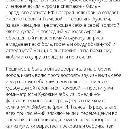
и человеческим миром в спектакле «Куклы»
народного артиста РФ Валерия Беляковича создаёт
именно героиня Ткачёвой — герцогиня Аурелия,
живая женщина, чувствующая себя в своей золотой
клетке куклой. В последний монолог Аурелии,
обращённый к неверному Альдукару, актриса
вкладывает всю боль, горечь и обиду обманутой и
отвергнутой жены, но выстрелить в по-прежнему
любимого супруга герцогиня не в силах.
Решимость быть в битве добра и зла на стороне
добра, иметь волю противостоять злу, изменить себя
и мир вокруг себя к лучшему полностью меняет
судьбу другой героини Э. Ткачёвой — проститутки-
доминатриссы Куколки-Фебы из комедийно-
фантастического триллера «Дверь в смежную
комнату» А. Эйкбурна (реж. И. Ткачёв). В результате
всех приключений, злоключений и перемещений во
времени с ней происходят чудесные метаморфозы:
как из куколки вырастает прекрасная бабочка, так