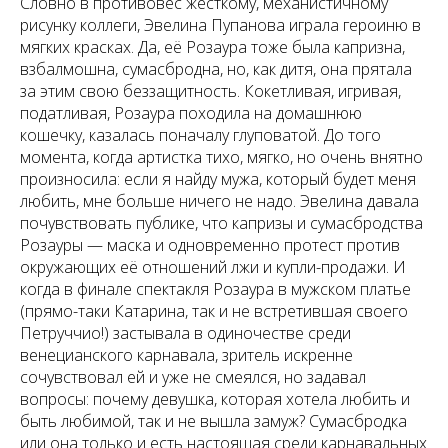
Словно в противовес жёсткому, механистичному
рисунку коллеги, Эвелина Пупанова играла героиню в
мягких красках. Да, её Розаура тоже была капризна,
взбалмошна, сумасбродна, но, как дитя, она прятала
за этим свою беззащитность. Кокетливая, игривая,
податливая, Розаура походила на домашнюю
кошечку, казалась поначалу глуповатой. До того
момента, когда артистка тихо, мягко, но очень внятно
произносила: если я найду мужа, который будет меня
любить, мне больше ничего не надо. Эвелина давала
почувствовать публике, что капризы и сумасбродства
Розауры — маска и одновременно протест против
окружающих её отношений лжи и купли-продажи. И
когда в финале спектакля Розаура в мужском платье
(прямо-таки Катарина, так и не встретившая своего
Петруччио!) застывала в одиночестве среди
венецианского карнавала, зритель искренне
сочувствовал ей и уже не смеялся, но задавал
вопросы: почему девушка, которая хотела любить и
быть любимой, так и не вышла замуж? Сумасбродка
или она только и есть настоящая среди карнавальных