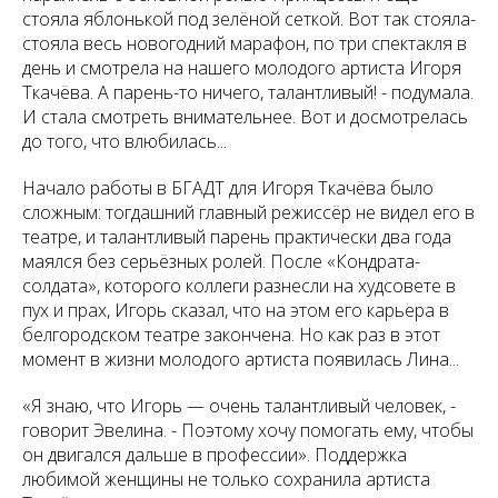
стояла яблонькой под зелёной сеткой. Вот так стояла-
стояла весь новогодний марафон, по три спектакля в
день и смотрела на нашего молодого артиста Игоря
Ткачёва. А парень-то ничего, талантливый! - подумала.
И стала смотреть внимательнее. Вот и досмотрелась
до того, что влюбилась...
Начало работы в БГАДТ для Игоря Ткачёва было
сложным: тогдашний главный режиссёр не видел его в
театре, и талантливый парень практически два года
маялся без серьёзных ролей. После «Кондрата-
солдата», которого коллеги разнесли на худсовете в
пух и прах, Игорь сказал, что на этом его карьера в
белгородском театре закончена. Но как раз в этот
момент в жизни молодого артиста появилась Лина...
«Я знаю, что Игорь — очень талантливый человек,
-
говорит Эвелина. -
Поэтому хочу помогать ему, чтобы
он двигался дальше в профессии».
Поддержка
любимой женщины не только сохранила артиста