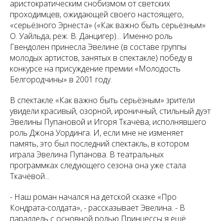
аристократическим снобизмом от светских
проходимцев, ожидающей своего настоящего,
«серьёзного Эрнеста» («Как важно быть серьёзным»
О. Уайльда, реж. В. Данцигер)... Именно роль
Гвендолен принесла Эвелине (в составе группы
молодых артистов, занятых в спектакле) победу в
конкурсе на присуждение премии «Молодость
Белгородчины» в 2001 году.
В спектакле «Как важно быть серьёзным» зрители
увидели красивый, озорной, ироничный, стильный дуэт
Эвелины Пупановой и Игоря Ткачёва, исполнявшего
роль Джона Уординга. И, если мне не изменяет
память, это был последний спектакль, в котором
играла Эвелина Пупанова. В театральных
программках следующего сезона она уже стала
Ткачёвой...
- Наш роман начался на детской сказке «Про
Кондрата-солдата»,
- рассказывает Эвелина.
- В
параллель с основной ролью Принцессы я ещё