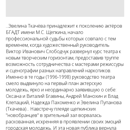
...Эвелина Ткачёва принадлежит к поколению актёров
БГАДТ имени М.С. Щепкина, начало
профессиональной судьбы которых совпало с тем
временем, когда художественный руководитель
Виктор Иванович Слободчук развернул курс театра к
новым творческим горизонтам, предоставив труппе
возможность сотрудничества с мастерами режиссуры
и сценографии разных направлений наркотиков.
Именно в те годы (1996-1998) руководство театра
смело выдвинуло на первый план актерскую
молодежь, ярко и неординарно заявившую о себе:
Оксана и Виталий Бгавины, Андрей Манохин и Влад
Клепацкий, Надежда Пахоменко и Эвелина Пупанова
(Ткачева)... Навстречу плеяде щепкинских
"новобранцев" в зрительный зал ворвалась
раскованная, искренняя в проявлении своих эмоций
городская молодежь. И эта новая публика вернула