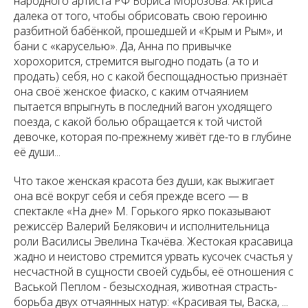
народного артиста РФ Бориса Морозова. Актриса
далека от того, чтобы обрисовать свою героиню
разбитной бабёнкой, прошедшей и «Крым и Рым», и
бани с «каруселью». Да, Анна по привычке
хорохорится, стремится выгодно подать (а то и
продать) себя, но с какой беспощадностью признаёт
она своё женское фиаско, с каким отчаянием
пытается впрыгнуть в последний вагон уходящего
поезда, с какой болью обращается к той чистой
девочке, которая по-прежнему живёт где-то в глубине
её души...
Что такое женская красота без души, как выжигает
она всё вокруг себя и себя прежде всего — в
спектакле «На дне» М. Горького ярко показывают
режиссёр Валерий Белякович и исполнительница
роли Василисы Эвелина Ткачёва. Жестокая красавица
жадно и неистово стремится урвать кусочек счастья у
несчастной в сущности своей судьбы, её отношения с
Васькой Пеплом - безысходная, животная страсть-
борьба двух отчаянных натур:
«Красивая ты, Васка, ...