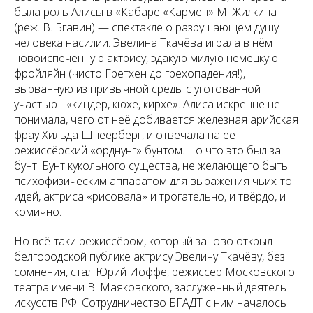
была роль Алисы в «Кабаре «Кармен» М. Жилкина
(реж. В. Бгавин) — спектакле о разрушающем душу
человека насилии. Эвелина Ткачёва играла в нём
новоиспечённую актрису, эдакую милую немецкую
фройляйн (чисто Гретхен до грехопадения!),
вырванную из привычной среды с уготованной
участью - «киндер, кюхе, кирхе». Алиса искренне не
понимала, чего от неё добивается железная арийская
фрау Хильда Шнеерберг, и отвечала на её
режиссёрский «орднунг» бунтом. Но что это был за
бунт! Бунт кукольного существа, не желающего быть
психофизическим аппаратом для выражения чьих-то
идей, актриса «рисовала» и трогательно, и твёрдо, и
комично.
Но всё-таки режиссёром, который заново открыл
белгородской публике актрису Эвелину Ткачёву, без
сомнения, стал Юрий Иоффе, режиссёр Московского
театра имени В. Маяковского, заслуженный деятель
искусств РФ. Сотрудничество БГАДТ с ним началось