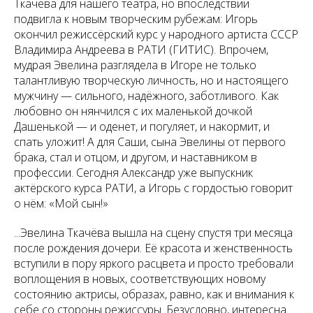
Ткачёва для нашего театра, но впоследствии
подвигла к новым творческим рубежам: Игорь
окончил режиссёрский курс у народного артиста СССР
Владимира Андреева в РАТИ (ГИТИС). Впрочем,
мудрая Эвелина разглядела в Игоре не только
талантливую творческую личность, но и настоящего
мужчину — сильного, надёжного, заботливого. Как
любовно он нянчился с их маленькой дочкой
Дашенькой — и оденет, и погуляет, и накормит, и
спать уложит! А для Саши, сына Эвелины от первого
брака, стал и отцом, и другом, и наставником в
профессии. Сегодня Александр уже выпускник
актёрского курса РАТИ, а Игорь с гордостью говорит
о нём: «Мой сын!»
...Эвелина Ткачёва вышла на сцену спустя три месяца
после рождения дочери. Её красота и женственность
вступили в пору яркого расцвета и просто требовали
воплощения в новых, соответствующих новому
состоянию актрисы, образах, равно, как и внимания к
себе со стороны режиссуры. Безусловно, интересна