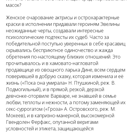
масок?
Женское очарование актрисы и острохарактерные
краски в исполнении придавали героиням Эвелины
неожиданные черты, создавали интересные
психологические подтексты их судеб. Часто за
победительной поступью уверенных в себе красавиц
скрывались бесприютное одиночество и жажда
обретения по-настоящему близких отношений. Это
прочитывалось и в хамовато-нагловатой
продавщице из овощного ларька Дине, всем сердцем
поверившей в добрую сказку, которая изменила и её
жизнь («Пока она умирала» Н. Птушкиной, реж. В.
Подмогильный), и в прямой, резкой, дерзкой
девчонке-оторвиле Варваре, не знавшей в семье
любви, теплоты и нежности, а потому заменяющей их
секс-суррогатом («Гроза» А. Островского, реж. М.
Мокеев), и в капризно-манерной, высокомерной
Гвендолен Ферфакс, опутанной веригами
условностей и этикета, защищающейся