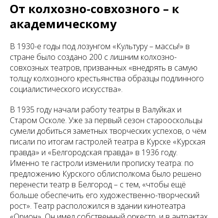
От колхозно-совхозного – к
академическому
В 1930-е годы под лозунгом «Культуру – массы!» в
стране было создано 200 с лишним колхозно-
совхозных театров, призванных «внедрять в самую
толщу колхозного крестьянства образцы подлинного
социалистического искусства».
В 1935 году начали работу театры в Валуйках и
Старом Осколе. Уже за первый сезон старооскольцы
сумели добиться заметных творческих успехов, о чём
писали по итогам гастролей театра в Курске «Курская
правда» и «Белгородская правда» в 1936 году.
Именно те гастроли изменили прописку театра: по
предложению Курского облисполкома было решено
перенести театр в Белгород – с тем, «чтобы ещё
больше обеспечить его художественно-творческий
рост». Театр расположился в здании кинотеатра
«Орион». Он имел собственный оркестр, и в антрактах