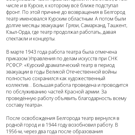
числе и в Курске, к которому всё ближе подступал
фронт. По этой причине до возвращения в Белгород
театр именовался Курским областным. А потом были
долгие месяцы эвакуации: Грязи, Самарканд, Ташкент,
Кзыл-Орда, где театр продолжал работать, давая
спектакли и концерты.
В марте 1943 года работа театра была отмечена
приказом Управления по делам искусств при СНК
РСФСР: «Курский драматический театр в период
эвакуации в годы Великой Отечественной войны
полностью сохранился как художественный
коллектив… Большая работа проведена и проводится
по обслуживанию частей Красной армии. За
проведённую работу объявить благодарность всему
составу театра».
После освобождения Белгорода театр вернулся в
родной город и в 1944 году возобновил работу. В
1956-м, через два года после образования