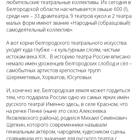
любительские театральные коллективы. Их сегодня в
Белгородской области насчитывается свыше 600 (!),
среди них – 33 драмтеатра, 9 театров кукол и 2 театра
малых форм имеют звание «Народный (образцовый)
самодеятельный коллектив».
А вот корни белгородского театрального искусства
уходят куда глубже – к культурным слоям, чистым
истокам века XIX... В историю театра России вписано
немало имён уроженцев белгородских слобод и сёл –
самобытных артистов крепостных трупп
Шереметевых, Хорватов, Юсуповых.
И, конечно же, Белгородская земля может гордиться
тем, что подарила России одно из самых ярких имён
русского театра! Именно здесь, в селе Красном, что
на речке Пенке (ныне это село Алексеевка
Яковлевского района), родился Михаил Семёнович
Щепкин, которого современники называли
гениальным актёром, чародеем, кудесником сцены,
сравнивали его значение для русского театра с