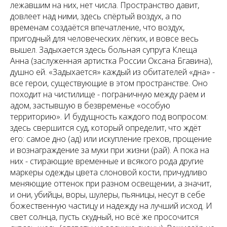
лежавшим на них, нет числа. Пространство давит,
довлеет над ними, здесь спёртый воздух, а по
временам создаётся впечатление, что воздух,
пригодный для человеческих лёгких, и вовсе весь
вышел. Задыхается здесь больная супруга Клеща
Анна (заслуженная артистка России Оксана Бгавина),
душно ей. «Задыхается» каждый из обитателей «дна» -
все герои, существующие в этом пространстве. Оно
походит на чистилище - пограничную между раем и
адом, застывшую в безвременье «особую
территорию». И будущность каждого под вопросом:
здесь свершится суд, который определит, что ждёт
его: самое дно (ад) или искупление грехов, прощение
и вознаграждение за муки при жизни (рай). А пока на
них - стирающие временные и всякого рода другие
маркеры одежды цвета слоновой кости, причудливо
меняющие оттенок при разном освещении, а значит,
и они, убийцы, воры, шулеры, пьяницы, несут в себе
божественную частицу и надежду на лучший исход. И
свет солнца, пусть скудный, но всё же просочится