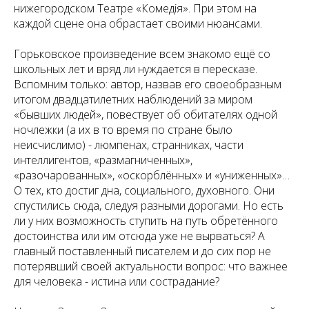
нижегородском Театре «Комедія». При этом на
каждой сцене она обрастает своими нюансами.
Горьковское произведение всем знакомо ещё со
школьных лет и вряд ли нуждается в пересказе.
Вспомним только: автор, назвав его своеобразным
итогом двадцатилетних наблюдений за миром
«бывших людей», повествует об обитателях одной
ночлежки (а их в то время по стране было
неисчислимо) - люмпенах, странниках, части
интеллигентов, «размагниченных»,
«разочарованных», «оскорблённых» и «униженных»…
О тех, кто достиг дна, социального, духовного. Они
спустились сюда, следуя разными дорогами. Но есть
ли у них возможность ступить на путь обретённого
достоинства или им отсюда уже не вырваться? А
главный поставленный писателем и до сих пор не
потерявший своей актуальности вопрос: что важнее
для человека - истина или сострадание?