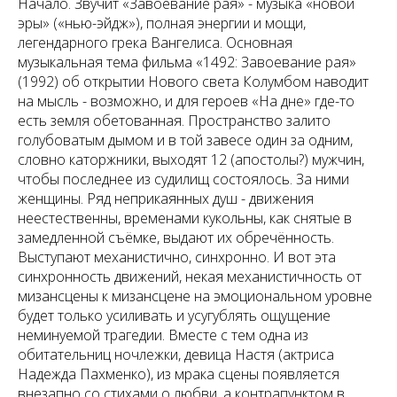
Начало. Звучит «Завоевание рая» - музыка «новой
эры» («нью-эйдж»), полная энергии и мощи,
легендарного грека Вангелиса. Основная
музыкальная тема фильма «1492: Завоевание рая»
(1992) об открытии Нового света Колумбом наводит
на мысль - возможно, и для героев «На дне» где-то
есть земля обетованная. Пространство залито
голубоватым дымом и в той завесе один за одним,
словно каторжники, выходят 12 (апостолы?) мужчин,
чтобы последнее из судилищ состоялось. За ними
женщины. Ряд неприкаянных душ - движения
неестественны, временами кукольны, как снятые в
замедленной съёмке, выдают их обречённость.
Выступают механистично, синхронно. И вот эта
синхронность движений, некая механистичность от
мизансцены к мизансцене на эмоциональном уровне
будет только усиливать и усугублять ощущение
неминуемой трагедии. Вместе с тем одна из
обитательниц ночлежки, девица Настя (актриса
Надежда Пахменко), из мрака сцены появляется
внезапно со стихами о любви, а контрапунктом в