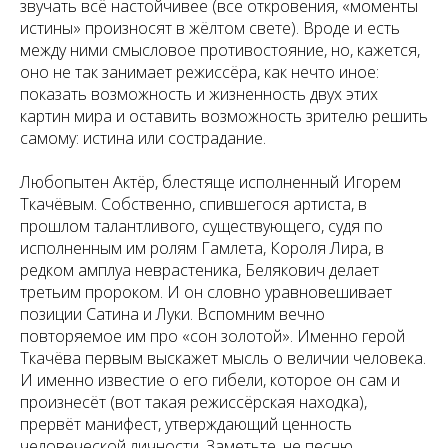
звучать всё настойчивее (все откровения, «моменты
истины» произносят в жёлтом свете). Вроде и есть
между ними смысловое противостояние, но, кажется,
оно не так занимает режиссёра, как нечто иное:
показать возможность и жизненность двух этих
картин мира и оставить возможность зрителю решить
самому: истина или сострадание.
Любопытен Актёр, блестяще исполненный Игорем
Ткачёвым. Собственно, спившегося артиста, в
прошлом талантливого, существующего, судя по
исполненным им ролям Гамлета, Короля Лира, в
редком амплуа неврастеника, Белякович делает
третьим пророком. И он словно уравновешивает
позиции Сатина и Луки. Вспомним вечно
повторяемое им про «сон золотой». Именно герой
Ткачёва первым выскажет мысль о величии человека.
И именно известие о его гибели, которое он сам и
произнесёт (вот такая режиссёрская находка),
прервёт манифест, утверждающий ценность
человеческой личности. Заметьте, не песню