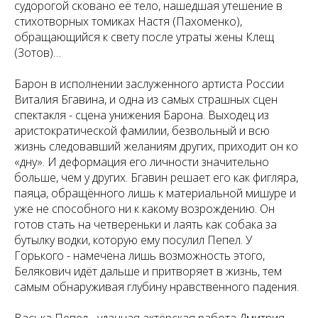
судорогой сковано её тело, нашедшая утешение в
стихотворных томиках Настя (Пахоменко),
обращающийся к свету после утраты жены Клещ
(Зотов)…
Барон в исполнении заслуженного артиста России
Виталия Бгавина, и одна из самых страшных сцен
спектакля - сцена унижения Барона. Выходец из
аристократической фамилии, безвольный и всю
жизнь следовавший желаниям других, приходит он ко
«дну». И деформация его личности значительно
больше, чем у других. Бгавин решает его как фигляра,
паяца, обращённого лишь к материальной мишуре и
уже не способного ни к какому возрождению. Он
готов стать на четвереньки и лаять как собака за
бутылку водки, которую ему посулил Пепел. У
Горького - намечена лишь возможность этого,
Белякович идёт дальше и притворяет в жизнь, тем
самым обнаруживая глубину нравственного падения.