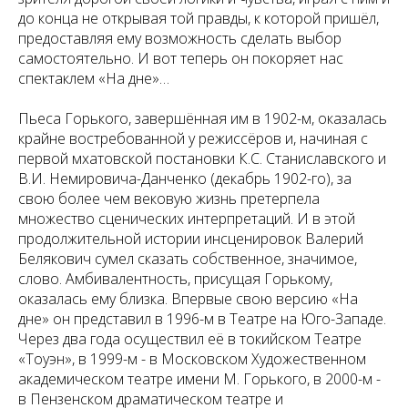
до конца не открывая той правды, к которой пришёл,
предоставляя ему возможность сделать выбор
самостоятельно. И вот теперь он покоряет нас
спектаклем «На дне»…
Пьеса Горького, завершённая им в 1902-м, оказалась
крайне востребованной у режиссёров и, начиная с
первой мхатовской постановки К.С. Станиславского и
В.И. Немировича-Данченко (декабрь 1902-го), за
свою более чем вековую жизнь претерпела
множество сценических интерпретаций. И в этой
продолжительной истории инсценировок Валерий
Белякович сумел сказать собственное, значимое,
слово. Амбивалентность, присущая Горькому,
оказалась ему близка. Впервые свою версию «На
дне» он представил в 1996-м в Театре на Юго-Западе.
Через два года осуществил её в токийском Театре
«Тоуэн», в 1999-м - в Московском Художественном
академическом театре имени М. Горького, в 2000-м -
в Пензенском драматическом театре и