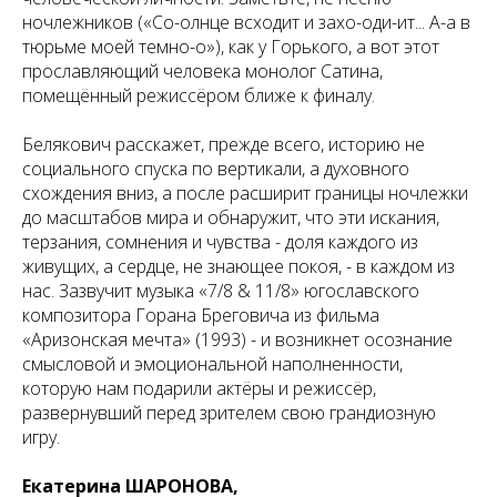
ночлежников («Со-олнце всходит и захо-оди-ит... А-а в
тюрьме моей темно-о»), как у Горького, а вот этот
прославляющий человека монолог Сатина,
помещённый режиссёром ближе к финалу.
Белякович расскажет, прежде всего, историю не
социального спуска по вертикали, а духовного
схождения вниз, а после расширит границы ночлежки
до масштабов мира и обнаружит, что эти искания,
терзания, сомнения и чувства - доля каждого из
живущих, а сердце, не знающее покоя, - в каждом из
нас. Зазвучит музыка «7/8 & 11/8» югославского
композитора Горана Бреговича из фильма
«Аризонская мечта» (1993) - и возникнет осознание
смысловой и эмоциональной наполненности,
которую нам подарили актёры и режиссёр,
развернувший перед зрителем свою грандиозную
игру.
Екатерина ШАРОНОВА,