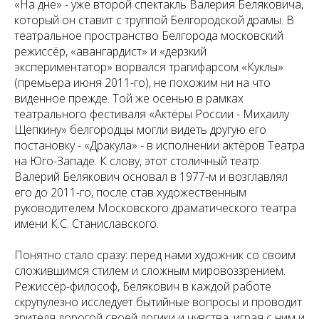
«На дне» - уже второй спектакль Валерия Беляковича,
который он ставит с труппой Белгородской драмы. В
театральное пространство Белгорода московский
режиссёр, «авангардист» и «дерзкий
экспериментатор» ворвался трагифарсом «Куклы»
(премьера июня 2011-го), не похожим ни на что
виденное прежде. Той же осенью в рамках
театрального фестиваля «Актёры России - Михаилу
Щепкину» белгородцы могли видеть другую его
постановку - «Дракула» - в исполнении актёров Театра
на Юго-Западе. К слову, этот столичный театр
Валерий Белякович основал в 1977-м и возглавлял
его до 2011-го, после став художественным
руководителем Московского драматического театра
имени К.С. Станиславского.
Понятно стало сразу: перед нами художник со своим
сложившимся стилем и сложным мировоззрением.
Режиссёр-философ, Белякович в каждой работе
скрупулёзно исследует бытийные вопросы и проводит
зрителя дорогой своей логики и чувства, играя с ним и