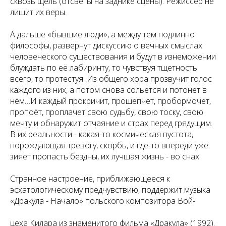
сквозь щель (отсветы на заднике сцены). Режиссёр не
лишит их веры.
А дальше «бывшие люди», а между тем подлинно
философы, развернут дискуссию о вечных смыслах
человеческого существования и будут в изнеможении
блуждать по её лабиринту, то чувствуя тщетность
всего, то протестуя. Из общего хора прозвучит голос
каждого из них, а потом снова сольётся и потонет в
нём…И каждый прокричит, прошепчет, пробормочет,
пропоёт, проплачет свою судьбу, свою тоску, свою
мечту и обнаружит отчаяние и страх перед грядущим.
В их реальности - какая-то космическая пустота,
порождающая тревогу, скорбь, и где-то впереди уже
зияет пропасть бездны, их лучшая жизнь - во снах.
Странное настроение, приближающееся к
эсхатологическому предчувствию, поддержит музыка
«Дракула - Начало» польского композитора Вой-
цеха Килара из знаменитого фильма «Дракула» (1992).