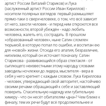
артист России Виталий Стариков) и Лука
(заслуженный артист России Иван Кириллов) -
носители полярных взглядов: первый размышляет
прямо-таки о сверхчеловеке, о том, что всё зависит
от него, захоти человек - и перед ним откроются все
возможности, второй убеждён - надо любить
человека, жалеть его, сострадать. В прошлом
«образованный человек», ныне Сатин сломлен
тюрьмой, в которую попал по ошибке, и воспитан ею
для «новой» жизни. Отсюда его апатия, безразличие,
нигилизм, который он источает поначалу. Сатин
Старикова - развивающийся образ спектакля - от
сыплющего неизвестными этому народцу словами
заводилы ночлежки до лидера, мыслителя - вера в
себя у него крепнет с каждым словом. Лука Кириллова
- человек, утверждающий свой авторитет, настойчиво
своими речами обращающий к себе и заставляющий
поверить. Спасительную надежду или губительную
химеру - что он несёт обитателям «дна»? Чем ближе к
финалу, тем их речи будут всё продолжительнее и