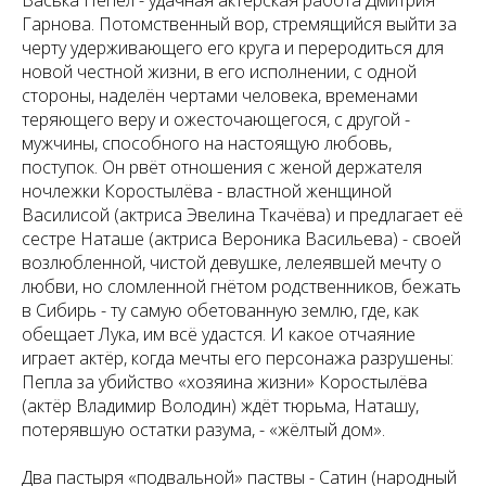
Васька Пепел - удачная актёрская работа Дмитрия
Гарнова. Потомственный вор, стремящийся выйти за
черту удерживающего его круга и переродиться для
новой честной жизни, в его исполнении, с одной
стороны, наделён чертами человека, временами
теряющего веру и ожесточающегося, с другой -
мужчины, способного на настоящую любовь,
поступок. Он рвёт отношения с женой держателя
ночлежки Коростылёва - властной женщиной
Василисой (актриса Эвелина Ткачёва) и предлагает её
сестре Наташе (актриса Вероника Васильева) - своей
возлюбленной, чистой девушке, лелеявшей мечту о
любви, но сломленной гнётом родственников, бежать
в Сибирь - ту самую обетованную землю, где, как
обещает Лука, им всё удастся. И какое отчаяние
играет актёр, когда мечты его персонажа разрушены:
Пепла за убийство «хозяина жизни» Коростылёва
(актёр Владимир Володин) ждёт тюрьма, Наташу,
потерявшую остатки разума, - «жёлтый дом».
Два пастыря «подвальной» паствы - Сатин (народный