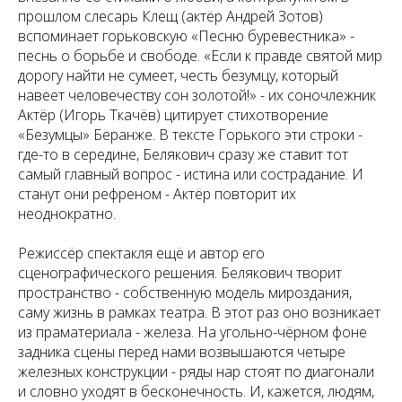
прошлом слесарь Клещ (актёр Андрей Зотов)
вспоминает горьковскую «Песню буревестника» -
песнь о борьбе и свободе. «Если к правде святой мир
дорогу найти не сумеет, честь безумцу, который
навеет человечеству сон золотой!» - их соночлежник
Актёр (Игорь Ткачёв) цитирует стихотворение
«Безумцы» Беранже. В тексте Горького эти строки -
где-то в середине, Белякович сразу же ставит тот
самый главный вопрос - истина или сострадание. И
станут они рефреном - Актёр повторит их
неоднократно.
Режиссёр спектакля ещё и автор его
сценографического решения. Белякович творит
пространство - собственную модель мироздания,
саму жизнь в рамках театра. В этот раз оно возникает
из праматериала - железа. На угольно-чёрном фоне
задника сцены перед нами возвышаются четыре
железных конструкции - ряды нар стоят по диагонали
и словно уходят в бесконечность. И, кажется, людям,