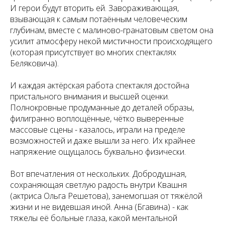
И герои будут вторить ей. Завораживающая,
взывающая к самым потаённым человеческим
глубинам, вместе с малиново-гранатовым светом она
усилит атмосферу некой мистичности происходящего
(которая присутствует во многих спектаклях
Беляковича).
И каждая актёрская работа спектакля достойна
пристального внимания и высшей оценки.
Полнокровные продуманные до деталей образы,
филигранно воплощённые, чётко выверенные
массовые сцены - казалось, играли на пределе
возможностей и даже вышли за него. Их крайнее
напряжение ощущалось буквально физически.
Вот впечатления от нескольких. Добродушная,
сохраняющая светлую радость внутри Квашня
(актриса Ольга Решетова), занемогшая от тяжёлой
жизни и не видевшая иной. Анна (Бгавина) - как
тяжелы её больные глаза, какой ментальной