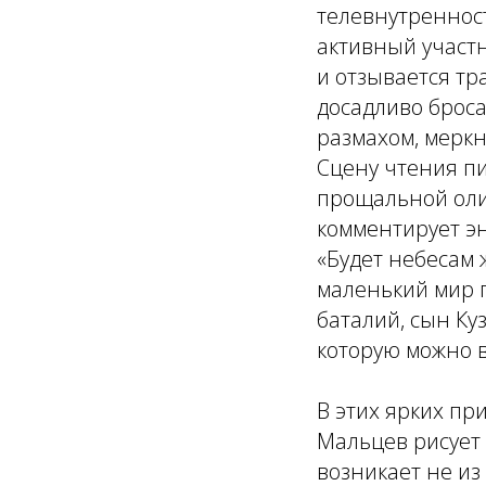
телевнутренност
активный участн
и отзывается тр
досадливо броса
размахом, мерк
Сцену чтения пи
прощальной оли
комментирует э
«Будет небесам 
маленький мир п
баталий, сын Ку
которую можно в
В этих ярких пр
Мальцев рисует
возникает не из