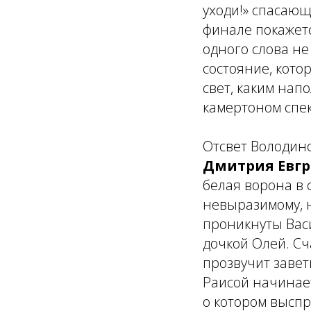
уходи!» спасающ
финале покажетс
одного слова не
состояние, кото
свет, каким нап
камертоном спек
Отсвет Володино
Дмитрия Евг
белая ворона в с
невыразимому, 
проникнуты Вас
дочкой Олей. Сч
прозвучит завет
Раисой начинает
о котором выспр