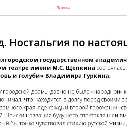
Пресса
д. Ностальгия по насто
лгородском государственном академи
м театре имени М.С. Щепкина
состоялась
овь и голуби» Владимира Гуркина.
елгородской драмы давно не было «народной» 
понимал, что находится в долгу перед своими з
земного края, где каждый второй горожанин с
й. Поиски названия будущего спектакля шли вм
рый бы тонко чувствовал стихию русской жизни