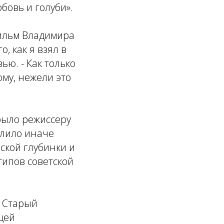
бовь и голуби».
фильм Владимира
, как я взял в
рвью.
- Как только
ому, нежели это
рыло режиссеру
олило иначе
ской глубинки и
типов советской
. Старый
щей