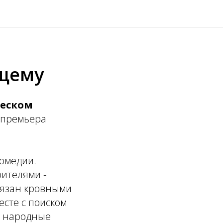
ящему
ческом
 премьера
комедии.
рителями -
вязан кровными
есте с поиском
, народные