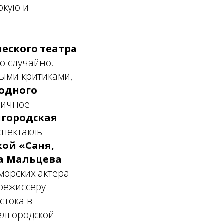
ркую и
еского театра
то случайно.
ными критиками,
родного
личное
лгородская
спектакль
кой
«Саня,
а
Мальцева
иморских актера
режиссеру
стока в
елгородской