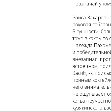
невзначай упомя
Раиса Захаровна
роковая соблаз
В сущности, бо
тоже в каком-то
Надежда Пахомен
и победительной
внезапная, прот
встречном, прид
Вася!», - с при
пряным коктейл
чего внимательн
не ощупывает ос
когда неуместн
кузякинского дво