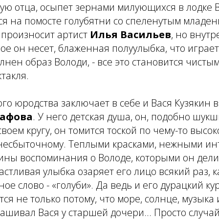
ую отца, осыпет зернами милующихся в лодке В
я на помосте голубятни со спеленутым младен
 произносит артист
Илья Васильев
, но внут
рое он несет, блаженная полуулыбка, что играет
олнен образ Володи, - все это становится чисты
такля.
го юродства заключает в себе и Вася Кузякин 
рафова
. У него детская душа, он, подобно шук
воем кругу, он томится тоской по чему-то высок
несбыточному. Теплыми красками, нежными и
ины воспоминания о Володе, которыми он дели
астливая улыбка озаряет его лицо всякий раз, к
ное слово - «голуби». Да ведь и его дурацкий к
ся не только потому, что море, солнце, музыка 
ашивал Вася у старшей дочери... Просто случа