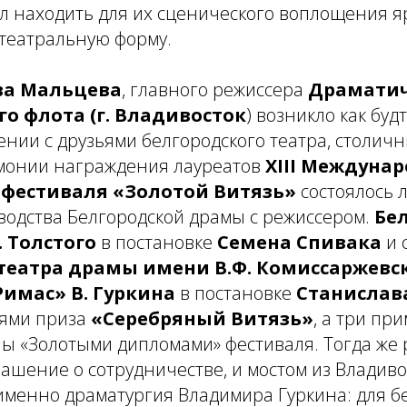
л находить для их сценического воплощения я
театральную форму.
ва Мальцева
, главного режиссера
Драматич
го
флота (г. Владивосток
) возникло как буд
ении с друзьями белгородского театра, столич
емонии награждения лауреатов
XIII Междуна
 фестиваля «Золотой Витязь»
состоялось 
водства Белгородской драмы с режиссером.
Бе
. Толстого
в постановке
Семена Спивака
и 
 театра драмы имени В.Ф. Комиссаржевс
Римас» В. Гуркина
в постановке
Станислав
лями приза
«Серебряный Витязь»
, а три пр
ы «Золотыми дипломами» фестиваля. Тогда же 
ашение о сотрудничестве, и мостом из Владиво
именно драматургия Владимира Гуркина: для б