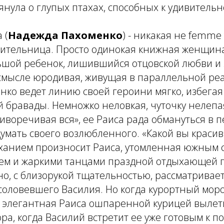
нула о глупых птахах, способных к удивительн
 (
Надежда Пахоменко
) - никакая не femme 
нительница. Просто одинокая книжная женщина
льшой ребенок, лишившийся отцовской любви и
 смысле юродивая, живущая в параллельной ре
ко ведет линию своей героини мягко, избегая 
 бравады. Немножко неловкая, чуточку нелепая
иворечивая вся», ее Раиса рада обмануться в 
умать своего возлюбленного. «Какой вы красив
дыханием произносит Раиса, утомленная южным 
ем и жаркими танцами праздной отдыхающей п
о, с близорукой тщательностью, рассматривает
оловевшего Василия. Но когда курортный моро
о элегантная Раиса ошпаренной курицей вылет
ра, когда Василий встретит ее уже готовым к по