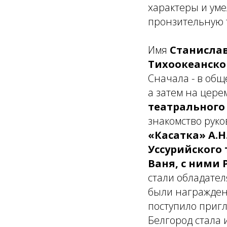
характеры и уме
пронзительную 
Имя
Станисла
Тихоокеанско
Сначала - в общ
а затем на цер
театрального
знакомство руко
«Касатка» А.Н
Уссурийского
Ваня, с ними 
стали обладате
были награжден
поступило пригл
Белгород стала 