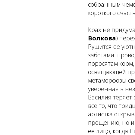
собранным чемод
короткого счасть
Крах не придума
Волкова
) пере
Рушится ее уют
заботами: прово
поросятам корм
освящающей про
метаморфозы сво
уверенная в не
Василия теряет 
все то, что трид
артистка открыв
прощению, но и 
ее лицо, когда Н