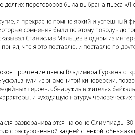
е долгих переговоров была выбрана пьеса «Лю
другие, я прекрасно помню яркий и успешный 
оторые сомнения были по этому поводу - до того
сказывал Станислав Мальцев в одном из инте
 понял, что я это поставлю, и поставлю по-друг
бокое прочтение пьесы Владимира Гуркина отк
 ускользнули из знаменитой киноверсии, позв
медийных героев, обнаружив в жителях байкаль
характеры, и «уходящую натуру» человеческих 
ктакля разворачиваются на фоне Олимпиады-80
рд» с раскуроченной задней стенкой, обнажаю