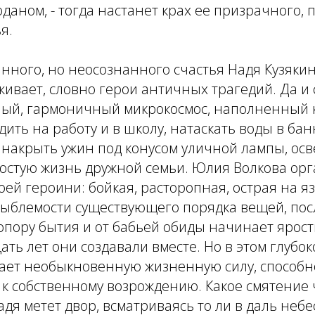
аном, - тогда настанет крах ее призрачного,
я.
нного, но неосознанного счастья Надя Кузякин
живает, словно герои античных трагедий. Да и 
ный, гармоничный микрокосмос, наполненный
дить на работу и в школу, натаскать воды в бан
, накрыть ужин под конусом уличной лампы, о
стую жизнь дружной семьи. Юлия Волкова орг
ей героини: бойкая, расторопная, острая на яз
зыблемости существующего порядка вещей, по
опору бытия и от бабьей обиды начинает ярос
цать лет они создавали вместе. Но в этом глубо
ает необыкновенную жизненную силу, способно
к собственному возрождению. Какое смятение 
адя метет двор, всматриваясь то ли в даль небес