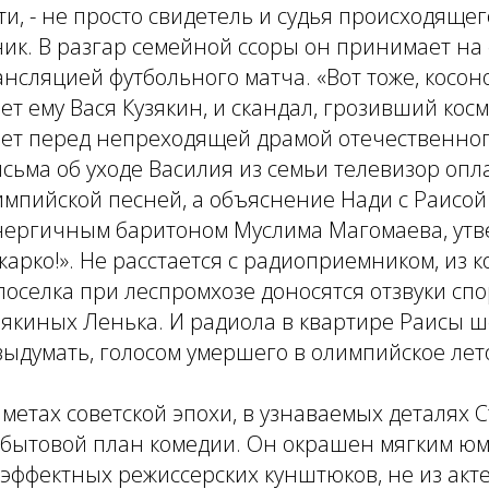
и, - не просто свидетель и судья происходящего
ик. В разгар семейной ссоры он принимает на 
ансляцией футбольного матча. «Вот тоже, косоно
ет ему Вася Кузякин, и скандал, грозивший кос
нет перед непреходящей драмой отечественног
сьма об уходе Василия из семьи телевизор опл
мпийской песней, а объяснение Нади с Раисой
нергичным баритоном Муслима Магомаева, ут
жарко!». Не расстается с радиоприемником, из к
оселка при леспромхозе доносятся отзвуки сп
зякиных Ленька. И радиола в квартире Раисы ш
ыдумать, голосом умершего в олимпийское лето
иметах советской эпохи, в узнаваемых деталях 
 бытовой план комедии. Он окрашен мягким юм
 эффектных режиссерских кунштюков, не из акт