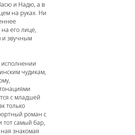
асю и Надю, а в
цем на руках. Ни
реннее
 на его лице,
м и звучным
в исполнении
шинским чудикам,
ому,
нтонациями
тся с младшей
ак только
урортный роман с
и тот самый бар,
йная знакомая