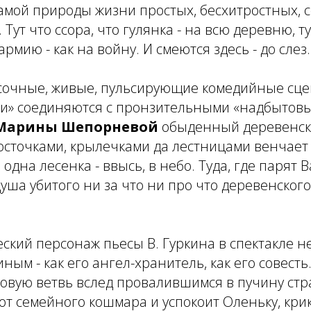
самой природы жизни простых, бесхитростных, 
Тут что ссора, что гулянка - на всю деревню, т
 армию - как на войну. И смеются здесь - до слез
сочные, живые, пульсирующие комедийные сце
би» соединяются с пронзительными «надбытов
Марины Шепорневой
обыденный деревенски
точками, крылечками да лестницами венчает г
одна лесенка - ввысь, в небо. Туда, где парят 
 душа убитого ни за что ни про что деревенског
ский персонаж пьесы В. Гуркина в спектакле н
иным - как его ангел-хранитель, как его совесть
овую ветвь вслед провалившимся в пучину стр
 от семейного кошмара и успокоит Оленьку, крик