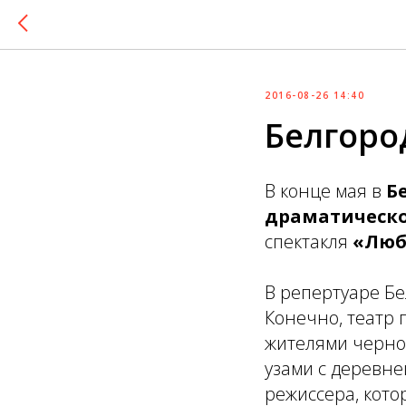
2016-08-26 14:40
Белгоро
В конце мая в
Бе
драматическо
спектакля
«Люб
В репертуаре Б
Конечно, театр 
жителями черно
узами с деревне
режиссера, кото