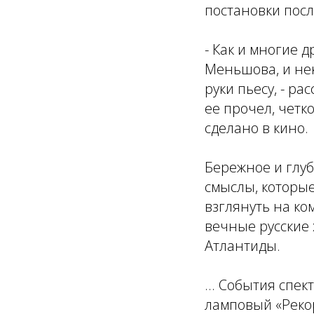
постановки посл
-
Как и многие 
Меньшова, и нек
руки пьесу,
- рас
ее прочел, четко
сделано в кино.
Бережное и глу
смыслы, которые
взглянуть на ко
вечные русские 
Атлантиды.
... События спе
ламповый «Реко