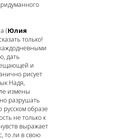
 придуманного
а (
Юлия
сказать только!
 каждодневными
ю, дать
свещающей и
анично рисует
ык Надя,
сле измены
тно разрушать
ко русском образе
сть не только к
чувств выражает
, то ли в свою