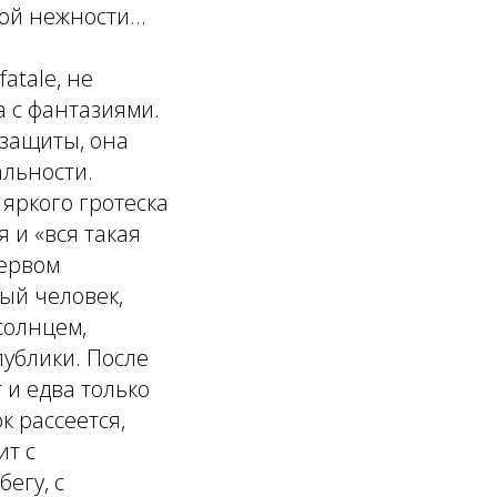
ой нежности...
fatale, не
 с фантазиями.
 защиты, она
альности.
яркого гротеска
 и «вся такая
первом
ый человек,
солнцем,
ублики. После
 и едва только
к рассеется,
ит с
бегу, с