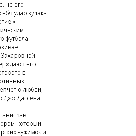
, но его
себя удар кулака
гие!» -
мическим
о футбола.
акивает
 Захаровной
верждающего:
оторого в
ортивных
епчет о любви,
 Джо Дассена...
Станислав
ором, который
ерских «ужимок и