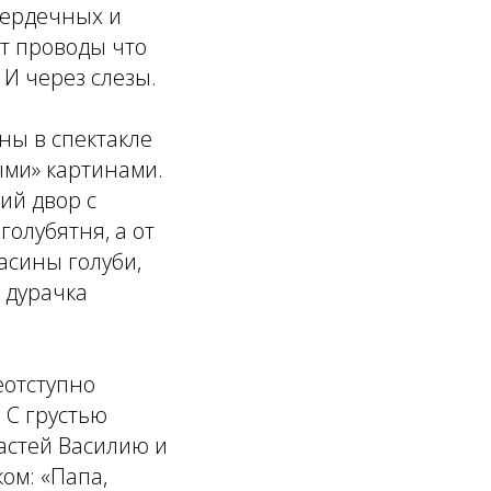
сердечных и
ут проводы что
. И через слезы.
ны в спектакле
ыми» картинами.
й двор с
олубятня, а от
Васины голуби,
о дурачка
еотступно
. С грустью
астей Василию и
ом: «Папа,