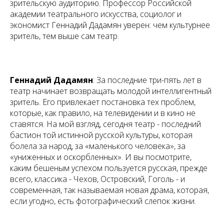
зрительскую аудиторию. Профессор Российской
академии театрального искусства, социолог и
экономист Геннадий Дадамян уверен: чем культурнее
зритель, тем выше сам театр.
Геннадий Дадамян
:
За последние три-пять лет в
театр начинает возвращать молодой интеллигентный
зритель. Его привлекает постановка тех проблем,
которые, как правило, на телевидении и в кино не
ставятся. На мой взгляд, сегодня театр - последний
бастион той истинной русской культуры, которая
болела за народ, за «маленького человека», за
«униженных и оскорбленных». И вы посмотрите,
каким бешеным успехом пользуется русская, прежде
всего, классика - Чехов, Островский, Гоголь - и
современная, так называемая новая драма, которая,
если угодно, есть фотографический слепок жизни.