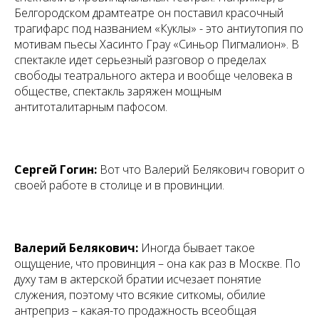
Белгородском драмтеатре он поставил красочный
трагифарс под названием «Куклы» - это антиутопия по
мотивам пьесы Хасинто Грау «Синьор Пигмалион». В
спектакле идет серьезный разговор о пределах
свободы театрального актера и вообще человека в
обществе, спектакль заряжен мощным
антитоталитарным пафосом.
Сергей Гогин:
Вот что Валерий Белякович говорит о
своей работе в столице и в провинции.
Валерий Белякович:
Иногда бывает такое
ощущение, что провинция – она как раз в Москве. По
духу там в актерской братии исчезает понятие
служения, поэтому что всякие ситкомы, обилие
антреприз – какая-то продажность всеобщая