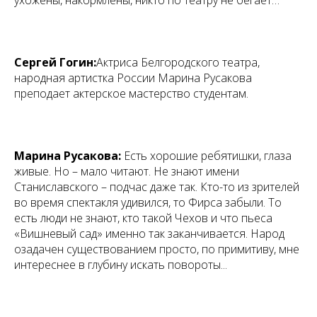
ухожены, накормлены, никто по театру не бегает…
Сергей Гогин:
Актриса Белгородского театра,
народная артистка России Марина Русакова
преподает актерское мастерство студентам.
Марина Русакова:
Есть хорошие ребятишки, глаза
живые. Но – мало читают. Не знают имени
Станиславского – подчас даже так. Кто-то из зрителей
во время спектакля удивился, то Фирса забыли. То
есть люди не знают, кто такой Чехов и что пьеса
«Вишневый сад» именно так заканчивается. Народ
озадачен существованием просто, по примитиву, мне
интереснее в глубину искать повороты...