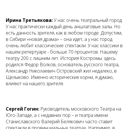
Ирина Третьякова:
У нас очень театральный город.
У нас практически каждый день аншлаговые залы. Но
есть данность зрителя, как в любом городе. Допустим,
в Сибири «новая драма» – она идет, а у нас город
очень любит классические спектакли. У нас классики в
нашем репертуаре - больше 70 процентов. Нашему
театру 200 с лишним лет. История Костромы: здесь
родился Федор Волков, основатель русского театра,
Александр Николаевич Островский жил недалеко, в
Щелыково. Именно исторические корни, я думаю,
влияют на нашего зрителя.
Сергей Гогин:
Руководитель московского Театра на
Юго-Западе, а с недавних пор – и театра имени
Станиславского Валерий Белякович часто ставит
спектакли в провинциальных театрах. Например, в