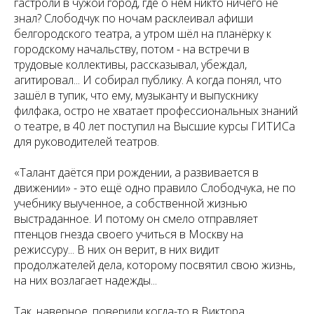
гастроли в чужой город, где о нём никто ничего не
знал? Слободчук по ночам расклеивал афиши
белгородского театра, а утром шёл на планёрку к
городскому начальству, потом - на встречи в
трудовые коллективы, рассказывал, убеждал,
агитировал... И собирал публику. А когда понял, что
зашёл в тупик, что ему, музыканту и выпускнику
филфака, остро не хватает профессиональных знаний
о театре, в 40 лет поступил на Высшие курсы ГИТИСа
для руководителей театров.
«Талант даётся при рождении, а развивается в
движении» - это ещё одно правило Слободчука, не по
учебнику выученное, а собственной жизнью
выстраданное. И потому он смело отправляет
птенцов гнезда своего учиться в Москву на
режиссуру... В них он верит, в них видит
продолжателей дела, которому посвятил свою жизнь,
на них возлагает надежды...
Так, наверное, поверили когда-то в Виктора