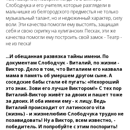
Слободчука и его учителя, которые разглядели в
мальчишке из белгородского предместья не только
музыкальный талант, но и недюжинный характер, силу
воли. Эти качества помогли ему выстоять, защищая
себя и свою скрипку на хулиганских Песках, эти же
качества помогли ему построить свой замок - Театр -
не из песка!
…И обещанная развязка тайны имени. По
документам Слободчук - Виталий, по жизни -
Виктор. Дело в том, что Виталием его назвала
мама в память об умершем другом сыне. А
соседские бабы стали её пугать: «Нехороший
это знак. Зови его лучше Виктором!» С тех пор
Виталий-Виктор живёт за двоих и пашет тоже
за двоих. И оба имени ему - к лицу. Ведь
Виталий происходит от латинского vita
(жизнь) - и жизнелюбию Слободчука трудно не
позавидовать! Ну а Виктор, всем известно, -
победитель. И попробуйте с этим поспорить!