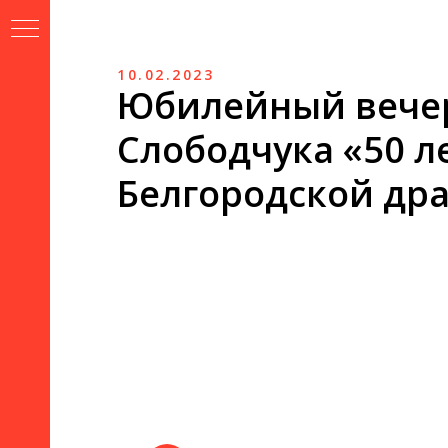
Версия
для
слабовидящих
10.02.2023
Юбилейный вечер
Слободчука «50 л
Белгородской др