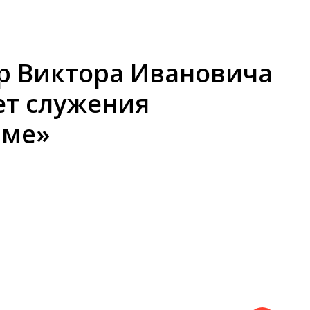
 Виктора Ивановича
ет служения
аме»