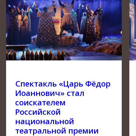
Спектакль «Царь Фёдор
Иоаннович» стал
соискателем
Российской
национальной
театральной премии