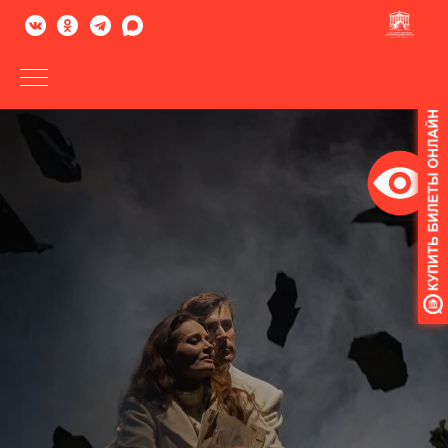
Версия
для
слабовидящих