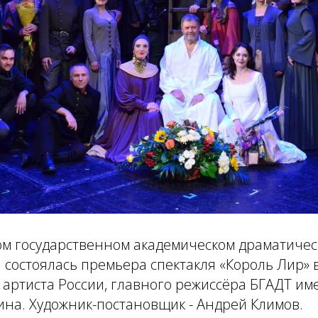
ом государственном академическом драматичес
 состоялась премьера спектакля «Король Лир» 
 артиста России, главного режиссёра БГАДТ и
ина. Художник-постановщик - Андрей Климов.