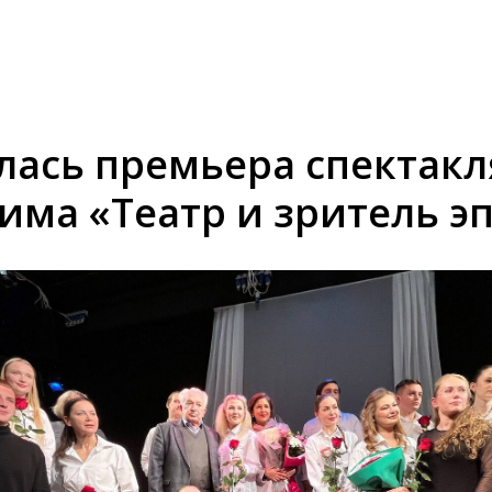
лась премьера спектакл
има «Театр и зритель э