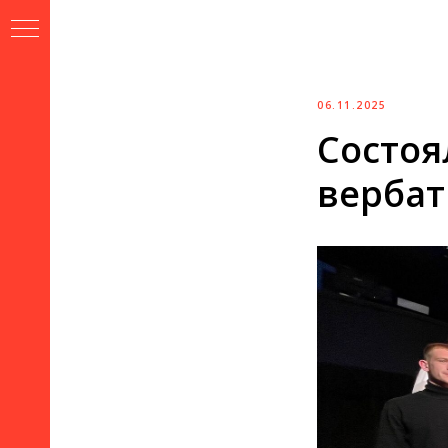
Версия
для
слабовидящих
06.11.2025
Состоя
вербат