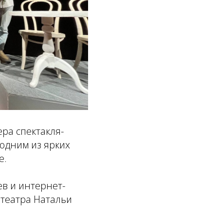
ера спектакля-
 одним из ярких
е.
в и интернет-
 театра Натальи