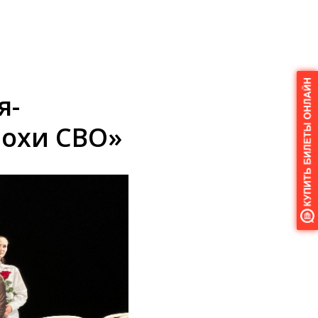
я-
похи СВО»