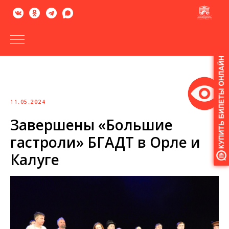
Версия
для
слабовидящих
11.05.2024
Завершены «Большие
гастроли» БГАДТ в Орле и
Калуге