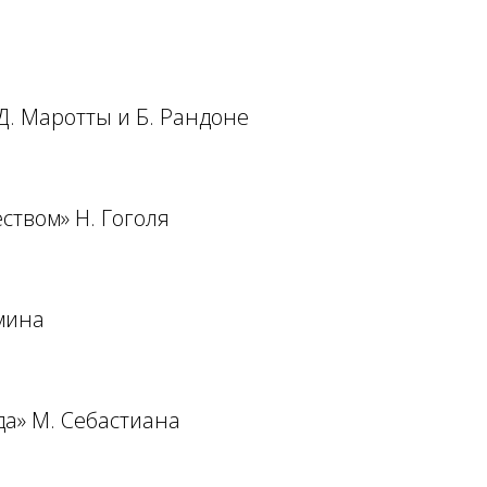
Д. Маротты и Б. Рандоне
ством» Н. Гоголя
имина
а» М. Себастиана