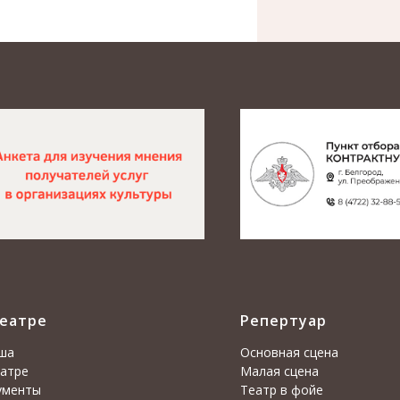
театре
Репертуар
ша
Основная сцена
еатре
Малая сцена
ументы
Театр в фойе