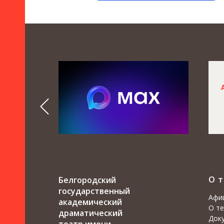
О 
Белгородский
государственный
Афи
академический
О т
драматический
Док
театр имени