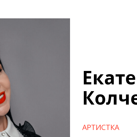
Екат
Колч
АРТИСТКА