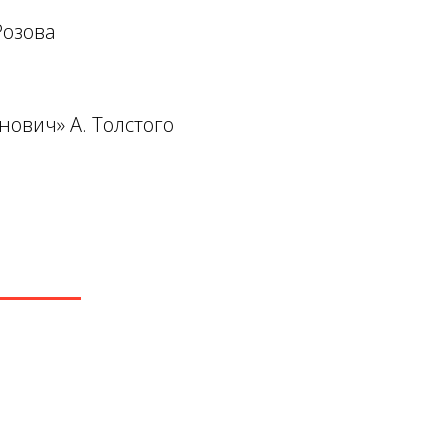
Розова
ович» А. Толстого