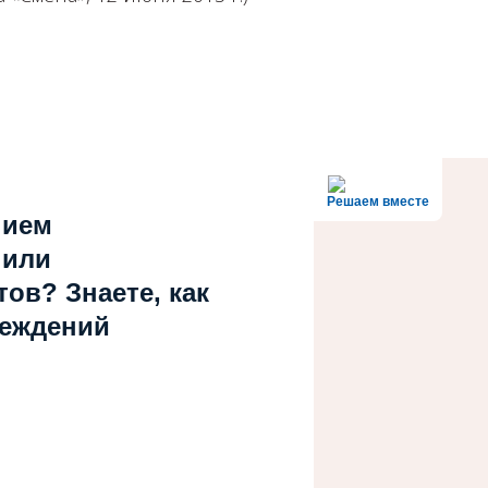
Решаем вместе
нием
 или
ов? Знаете, как
реждений