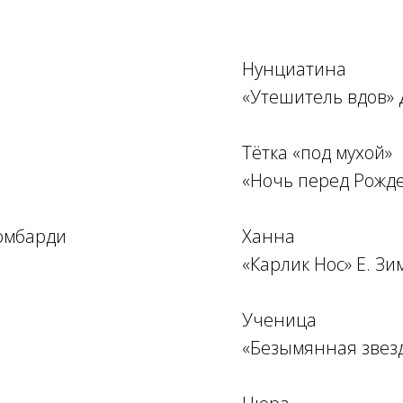
Нунциатина
«Утешитель вдов» 
Тётка «под мухой»
«Ночь перед Рожде
Ломбарди
Ханна
«Карлик Нос» Е. З
Ученица
«Безымянная звезд