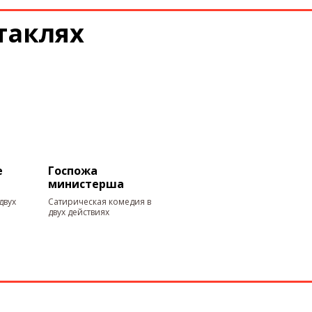
таклях
е
Госпожа
министерша
двух
Сатирическая комедия в
двух действиях