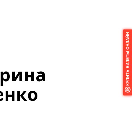
ерина
енко