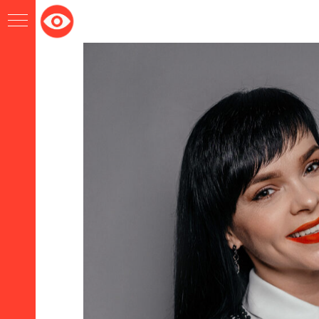
Версия
для
слабовидящих