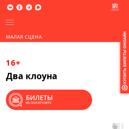
Версия
МАЛАЯ СЦЕНА
для
слабовидящих
16+
Два клоуна