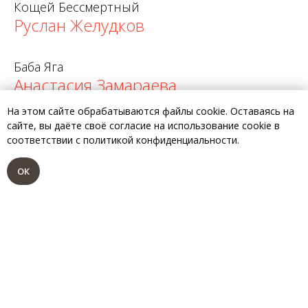
Кощей Бессмертный
Руслан Желудков
Баба Яга
Анастасия Замараева
На этом сайте обрабатываются файлы cookie. Оставаясь на
Леший
сайте, вы даёте своё согласие на использование cookie в
соответствии с политикой конфиденциальности.
Роман Рощин
ОК
Кот Матфей
Илья Васильев
Печка
Анна Лего
Яблонька