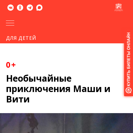
Версия
ДЛЯ ДЕТЕЙ
для
слабовидящих
0+
Необычайные
приключения Маши и
Вити