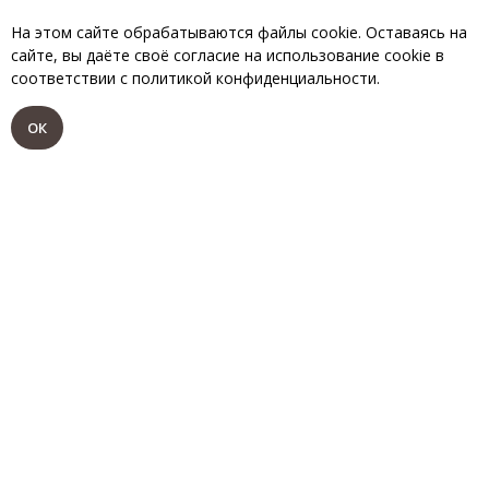
Сергей Денисов
На этом сайте обрабатываются файлы cookie. Оставаясь на
Руслан Желудков
сайте, вы даёте своё согласие на использование cookie в
соответствии с политикой конфиденциальности.
Иван Александрович Хлестаков, чиновник из
ОК
Петербурга
Андрей Манохин
Осип, слуга его
Народный артист РФ
Виталий
Стариков
Христиан Иванович Гибнер, уездный лекарь
Илья Васильев
Степан Иванович Коробкин, отставной