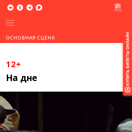
Версия
ОСНОВНАЯ СЦЕНА
для
слабовидящих
12+
На дне